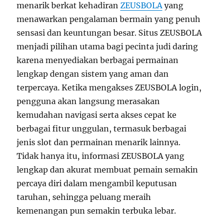
menarik berkat kehadiran
ZEUSBOLA
yang
menawarkan pengalaman bermain yang penuh
sensasi dan keuntungan besar. Situs ZEUSBOLA
menjadi pilihan utama bagi pecinta judi daring
karena menyediakan berbagai permainan
lengkap dengan sistem yang aman dan
terpercaya. Ketika mengakses ZEUSBOLA login,
pengguna akan langsung merasakan
kemudahan navigasi serta akses cepat ke
berbagai fitur unggulan, termasuk berbagai
jenis slot dan permainan menarik lainnya.
Tidak hanya itu, informasi ZEUSBOLA yang
lengkap dan akurat membuat pemain semakin
percaya diri dalam mengambil keputusan
taruhan, sehingga peluang meraih
kemenangan pun semakin terbuka lebar.