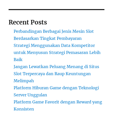
dan
Aman
Recent Posts
Perbandingan Berbagai Jenis Mesin Slot
Berdasarkan Tingkat Pembayaran
Strategi Menggunakan Data Kompetitor
untuk Menyusun Strategi Pemasaran Lebih
Baik
Jangan Lewatkan Peluang Menang di Situs
Slot Terpercaya dan Raup Keuntungan
Melimpah
Platform Hiburan Game dengan Teknologi
Server Unggulan
Platform Game Favorit dengan Reward yang
Konsisten