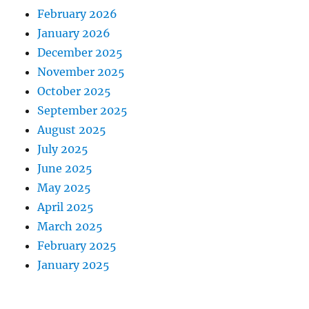
February 2026
January 2026
December 2025
November 2025
October 2025
September 2025
August 2025
July 2025
June 2025
May 2025
April 2025
March 2025
February 2025
January 2025