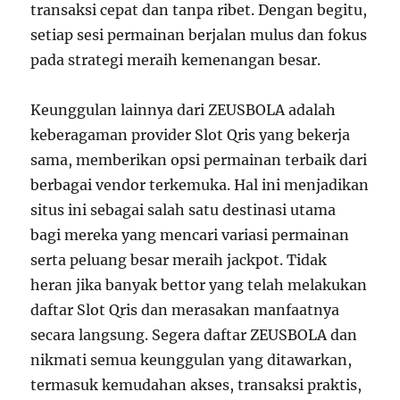
transaksi cepat dan tanpa ribet. Dengan begitu,
setiap sesi permainan berjalan mulus dan fokus
pada strategi meraih kemenangan besar.
Keunggulan lainnya dari ZEUSBOLA adalah
keberagaman provider Slot Qris yang bekerja
sama, memberikan opsi permainan terbaik dari
berbagai vendor terkemuka. Hal ini menjadikan
situs ini sebagai salah satu destinasi utama
bagi mereka yang mencari variasi permainan
serta peluang besar meraih jackpot. Tidak
heran jika banyak bettor yang telah melakukan
daftar Slot Qris dan merasakan manfaatnya
secara langsung. Segera daftar ZEUSBOLA dan
nikmati semua keunggulan yang ditawarkan,
termasuk kemudahan akses, transaksi praktis,