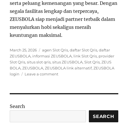
serta peluang kemenangan yang besar. Dengan
segala fasilitas lengkap dan terpercaya,
ZEUSBOLA siap menjadi partner terbaik dalam
menyalurkan hobi sekaligus meraih
keuntungan maksimal.
Posted
Tags
March 25, 2026
agen Slot Qris
,
daftar Slot Qris
,
daftar
on
ZEUSBOLA
,
informasi ZEUSBOLA
,
link Slot Qris
,
provider
Slot Qris
,
situs slot qris
,
situs ZEUSBOLA
,
Slot Qris
,
ZEUS
BOLA
,
ZEUSBOLA
,
ZEUSBOLA link alternatif
,
ZEUSBOLA
on
login
Leave a comment
Raih
Jackpot
Lebih
Cepat
dengan
Search
Agen
Slot
SEARCH
Qris
Resmi