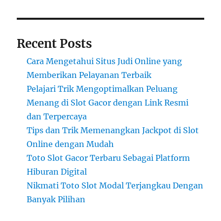
dan
Aman
Recent Posts
Cara Mengetahui Situs Judi Online yang
Memberikan Pelayanan Terbaik
Pelajari Trik Mengoptimalkan Peluang
Menang di Slot Gacor dengan Link Resmi
dan Terpercaya
Tips dan Trik Memenangkan Jackpot di Slot
Online dengan Mudah
Toto Slot Gacor Terbaru Sebagai Platform
Hiburan Digital
Nikmati Toto Slot Modal Terjangkau Dengan
Banyak Pilihan