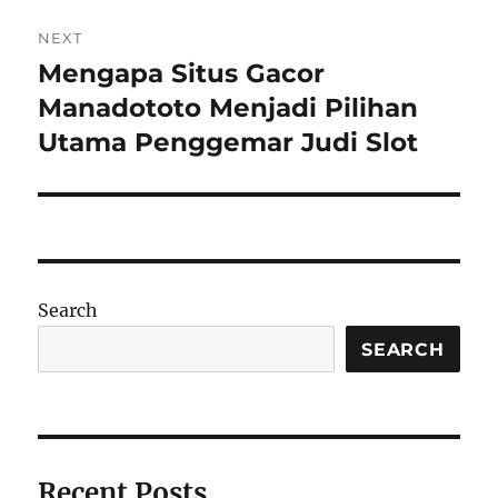
NEXT
Mengapa Situs Gacor
Next
post:
Manadototo Menjadi Pilihan
Utama Penggemar Judi Slot
Search
SEARCH
Recent Posts