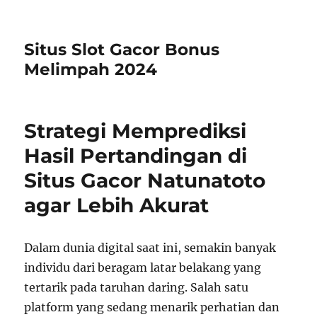
Situs Slot Gacor Bonus
Melimpah 2024
Strategi Memprediksi
Hasil Pertandingan di
Situs Gacor Natunatoto
agar Lebih Akurat
Dalam dunia digital saat ini, semakin banyak
individu dari beragam latar belakang yang
tertarik pada taruhan daring. Salah satu
platform yang sedang menarik perhatian dan