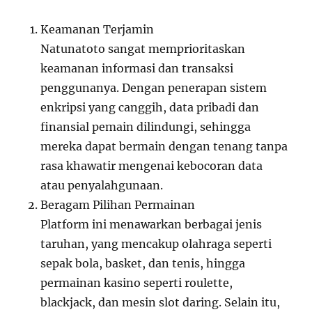
Keamanan Terjamin
Natunatoto sangat memprioritaskan
keamanan informasi dan transaksi
penggunanya. Dengan penerapan sistem
enkripsi yang canggih, data pribadi dan
finansial pemain dilindungi, sehingga
mereka dapat bermain dengan tenang tanpa
rasa khawatir mengenai kebocoran data
atau penyalahgunaan.
Beragam Pilihan Permainan
Platform ini menawarkan berbagai jenis
taruhan, yang mencakup olahraga seperti
sepak bola, basket, dan tenis, hingga
permainan kasino seperti roulette,
blackjack, dan mesin slot daring. Selain itu,