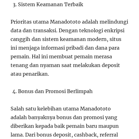
Sistem Keamanan Terbaik
Prioritas utama Manadototo adalah melindungi
data dan transaksi. Dengan teknologi enkripsi
canggih dan sistem keamanan modern, situs
ini menjaga informasi pribadi dan dana para
pemain. Hal ini membuat pemain merasa
tenang dan nyaman saat melakukan deposit
atau penarikan.
Bonus dan Promosi Berlimpah
Salah satu kelebihan utama Manadototo
adalah banyaknya bonus dan promosi yang
diberikan kepada baik pemain baru maupun
lama. Dari bonus deposit, cashback, referral