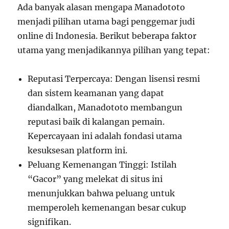
Ada banyak alasan mengapa Manadototo
menjadi pilihan utama bagi penggemar judi
online di Indonesia. Berikut beberapa faktor
utama yang menjadikannya pilihan yang tepat:
Reputasi Terpercaya: Dengan lisensi resmi
dan sistem keamanan yang dapat
diandalkan, Manadototo membangun
reputasi baik di kalangan pemain.
Kepercayaan ini adalah fondasi utama
kesuksesan platform ini.
Peluang Kemenangan Tinggi: Istilah
“Gacor” yang melekat di situs ini
menunjukkan bahwa peluang untuk
memperoleh kemenangan besar cukup
signifikan.