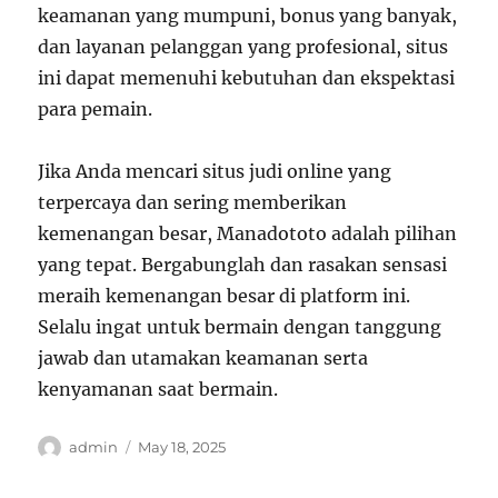
keamanan yang mumpuni, bonus yang banyak,
dan layanan pelanggan yang profesional, situs
ini dapat memenuhi kebutuhan dan ekspektasi
para pemain.
Jika Anda mencari situs judi online yang
terpercaya dan sering memberikan
kemenangan besar, Manadototo adalah pilihan
yang tepat. Bergabunglah dan rasakan sensasi
meraih kemenangan besar di platform ini.
Selalu ingat untuk bermain dengan tanggung
jawab dan utamakan keamanan serta
kenyamanan saat bermain.
Author
Posted
admin
May 18, 2025
on