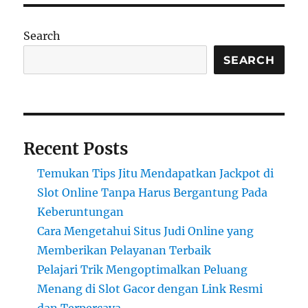
Search
SEARCH
Recent Posts
Temukan Tips Jitu Mendapatkan Jackpot di
Slot Online Tanpa Harus Bergantung Pada
Keberuntungan
Cara Mengetahui Situs Judi Online yang
Memberikan Pelayanan Terbaik
Pelajari Trik Mengoptimalkan Peluang
Menang di Slot Gacor dengan Link Resmi