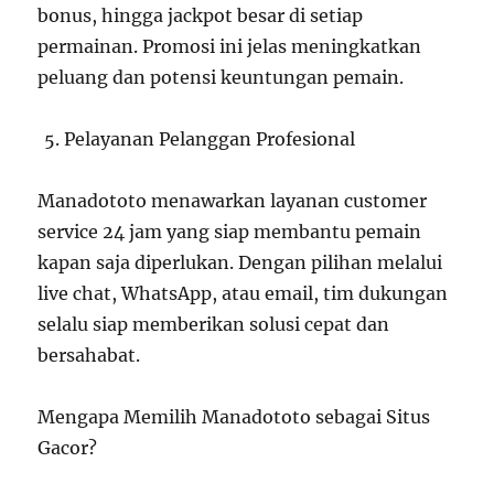
bonus, hingga jackpot besar di setiap
permainan. Promosi ini jelas meningkatkan
peluang dan potensi keuntungan pemain.
Pelayanan Pelanggan Profesional
Manadototo menawarkan layanan customer
service 24 jam yang siap membantu pemain
kapan saja diperlukan. Dengan pilihan melalui
live chat, WhatsApp, atau email, tim dukungan
selalu siap memberikan solusi cepat dan
bersahabat.
Mengapa Memilih Manadototo sebagai Situs
Gacor?