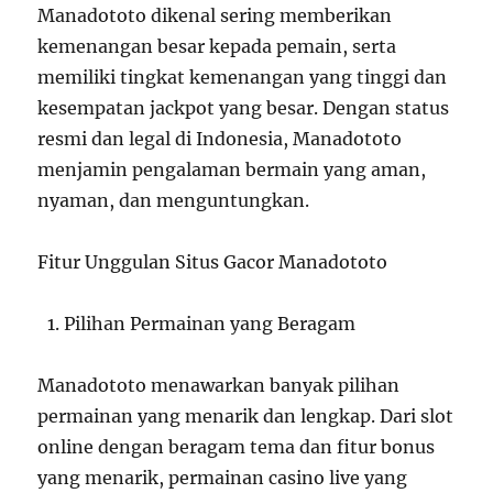
Manadototo dikenal sering memberikan
kemenangan besar kepada pemain, serta
memiliki tingkat kemenangan yang tinggi dan
kesempatan jackpot yang besar. Dengan status
resmi dan legal di Indonesia, Manadototo
menjamin pengalaman bermain yang aman,
nyaman, dan menguntungkan.
Fitur Unggulan Situs Gacor Manadototo
Pilihan Permainan yang Beragam
Manadototo menawarkan banyak pilihan
permainan yang menarik dan lengkap. Dari slot
online dengan beragam tema dan fitur bonus
yang menarik, permainan casino live yang