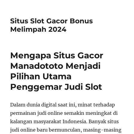
Situs Slot Gacor Bonus
Melimpah 2024
Mengapa Situs Gacor
Manadototo Menjadi
Pilihan Utama
Penggemar Judi Slot
Dalam dunia digital saat ini, minat terhadap
permainan judi online semakin meningkat di
kalangan masyarakat Indonesia. Banyak situs
judi online baru bermunculan, masing-masing