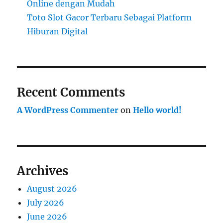
Online dengan Mudah
Toto Slot Gacor Terbaru Sebagai Platform
Hiburan Digital
Recent Comments
A WordPress Commenter
on
Hello world!
Archives
August 2026
July 2026
June 2026