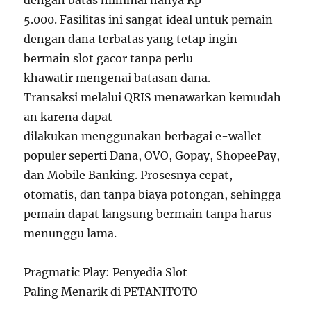
dengan batas minimal hanya Rp
5.000. Fasilitas ini sangat ideal untuk pemain
dengan dana terbatas yang tetap ingin
bermain slot gacor tanpa perlu
khawatir mengenai batasan dana.
Transaksi melalui QRIS menawarkan kemudah
an karena dapat
dilakukan menggunakan berbagai e-wallet
populer seperti Dana, OVO, Gopay, ShopeePay,
dan Mobile Banking. Prosesnya cepat,
otomatis, dan tanpa biaya potongan, sehingga
pemain dapat langsung bermain tanpa harus
menunggu lama.
Pragmatic Play: Penyedia Slot
Paling Menarik di PETANITOTO