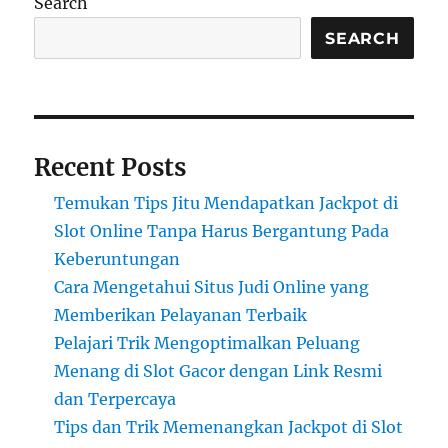
Search
SEARCH
Recent Posts
Temukan Tips Jitu Mendapatkan Jackpot di
Slot Online Tanpa Harus Bergantung Pada
Keberuntungan
Cara Mengetahui Situs Judi Online yang
Memberikan Pelayanan Terbaik
Pelajari Trik Mengoptimalkan Peluang
Menang di Slot Gacor dengan Link Resmi
dan Terpercaya
Tips dan Trik Memenangkan Jackpot di Slot