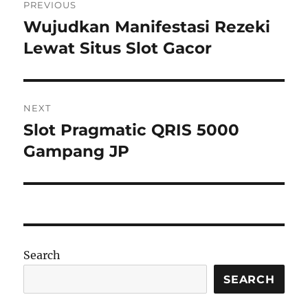
PREVIOUS
navigation
Wujudkan Manifestasi Rezeki
Previous
post:
Lewat Situs Slot Gacor
NEXT
Slot Pragmatic QRIS 5000
Next
post:
Gampang JP
Search
SEARCH