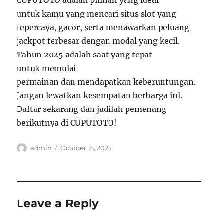
CUPUTOTO adalah pilihan yang ideal
untuk kamu yang mencari situs slot yang
tepercaya, gacor, serta menawarkan peluang
jackpot terbesar dengan modal yang kecil.
Tahun 2025 adalah saat yang tepat
untuk memulai
permainan dan mendapatkan keberuntungan.
Jangan lewatkan kesempatan berharga ini.
Daftar sekarang dan jadilah pemenang
berikutnya di CUPUTOTO!
Author
Posted
admin
October 16, 2025
on
Leave a Reply