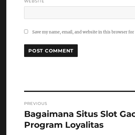
WEBSITE
Save my name, email, and website in this browser for
Post
PREVIOUS
navigation
Bagaimana Situs Slot G
Previous
post:
Program Loyalitas