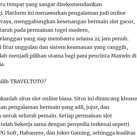
atu tempat yang sangat direkomendasikan
i. Platform ini menawarkan pengalaman judi online
rcaya, menggabungkan kesenangan bermain slot gacor,
taruh pada permainan togel modern,
pelanggan yang siap membantu selama 24 jam penuh.
 fitur unggulan dan sistem keamanan yang canggih,
h menjadi pilihan utama bagi para pencinta Maxwin di
a.
milih TRAVELTOTO?
nlah situs slot online biasa. Situs ini dirancang khusu
n pengalaman bermain yang adil, jujur, dan
ntuk seluruh pemain. Setiap permainan slot
 telah bekerja sama dengan penyedia terkenal seperti
 PG Soft, Habanero, dan Joker Gaming, sehingga kualitas