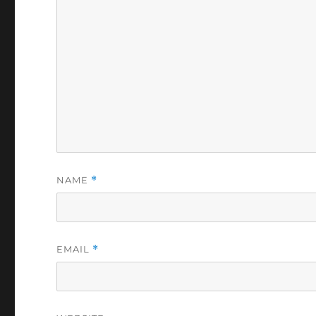
NAME
*
EMAIL
*