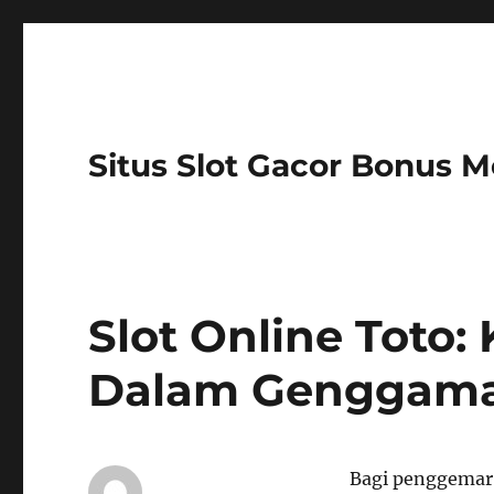
Situs Slot Gacor Bonus 
Slot Online Toto
Dalam Genggam
Bagi penggemar 