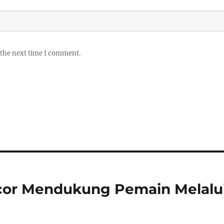
 the next time I comment.
acor Mendukung Pemain Melalu