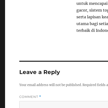
untuk mencapai
gacor, sistem t
serta lapisan k
utama bagi setia
terbaik di Indon
Leave a Reply
Your email address will not be published.
Required fields
COMMENT
*