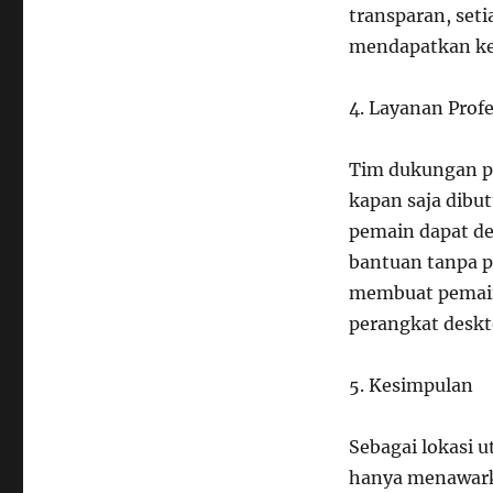
transparan, set
mendapatkan ke
4. Layanan Prof
Tim dukungan p
kapan saja dibu
pemain dapat d
bantuan tanpa p
membuat pemain
perangkat deskt
5. Kesimpulan
Sebagai lokasi 
hanya menawarka