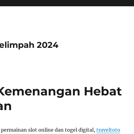
Melimpah 2024
: Kemenangan Hebat
an
permainan slot online dan togel digital,
traveltoto