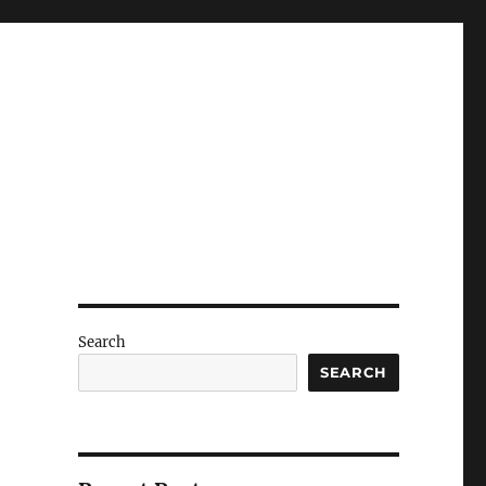
Search
SEARCH