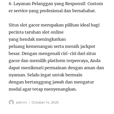
6. Layanan Pelanggan yang Responsif: Custom
er service yang profesional dan bersahabat.
Situs slot gacor merupakan pilihan ideal bagi
pecinta taruhan slot online
yang hendak meningkatkan
peluang kemenangan serta meraih jackpot
besar. Dengan mengenali ciri-ciri dari situs
gacor dan memilih platform terpercaya, Anda
dapat menikmati permainan dengan aman dan
nyaman. Selalu ingat untuk bermain
dengan bertanggung jawab dan mengatur
modal agar tetap menyenangkan.
Author
Posted
admin
October 14, 2025
on