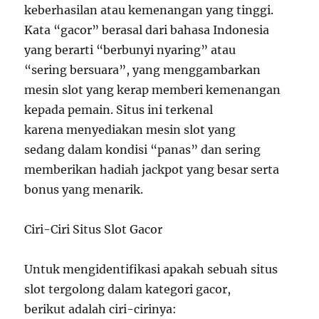
keberhasilan atau kemenangan yang tinggi.
Kata “gacor” berasal dari bahasa Indonesia
yang berarti “berbunyi nyaring” atau
“sering bersuara”, yang menggambarkan
mesin slot yang kerap memberi kemenangan
kepada pemain. Situs ini terkenal
karena menyediakan mesin slot yang
sedang dalam kondisi “panas” dan sering
memberikan hadiah jackpot yang besar serta
bonus yang menarik.
Ciri-Ciri Situs Slot Gacor
Untuk mengidentifikasi apakah sebuah situs
slot tergolong dalam kategori gacor,
berikut adalah ciri-cirinya: