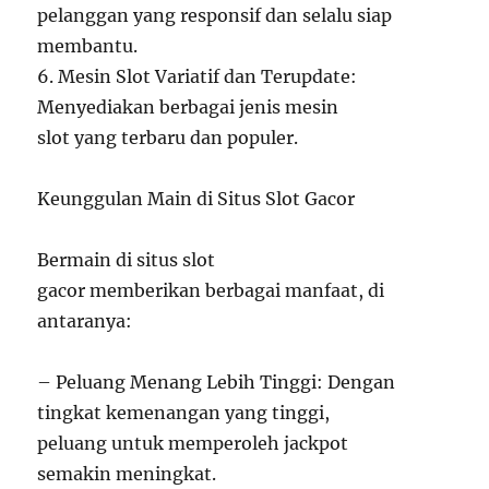
pelanggan yang responsif dan selalu siap
membantu.
6. Mesin Slot Variatif dan Terupdate:
Menyediakan berbagai jenis mesin
slot yang terbaru dan populer.
Keunggulan Main di Situs Slot Gacor
Bermain di situs slot
gacor memberikan berbagai manfaat, di
antaranya:
– Peluang Menang Lebih Tinggi: Dengan
tingkat kemenangan yang tinggi,
peluang untuk memperoleh jackpot
semakin meningkat.