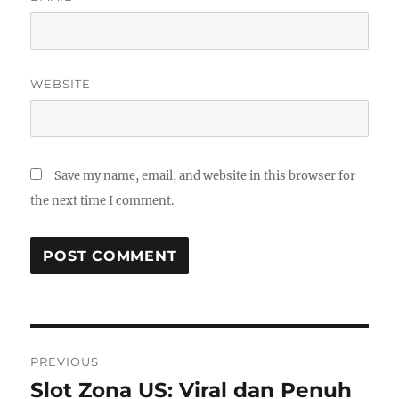
WEBSITE
Save my name, email, and website in this browser for
the next time I comment.
Post
PREVIOUS
navigation
Slot Zona US: Viral dan Penuh
Previous