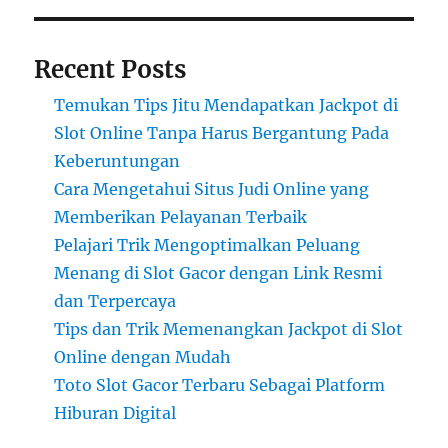
Recent Posts
Temukan Tips Jitu Mendapatkan Jackpot di
Slot Online Tanpa Harus Bergantung Pada
Keberuntungan
Cara Mengetahui Situs Judi Online yang
Memberikan Pelayanan Terbaik
Pelajari Trik Mengoptimalkan Peluang
Menang di Slot Gacor dengan Link Resmi
dan Terpercaya
Tips dan Trik Memenangkan Jackpot di Slot
Online dengan Mudah
Toto Slot Gacor Terbaru Sebagai Platform
Hiburan Digital