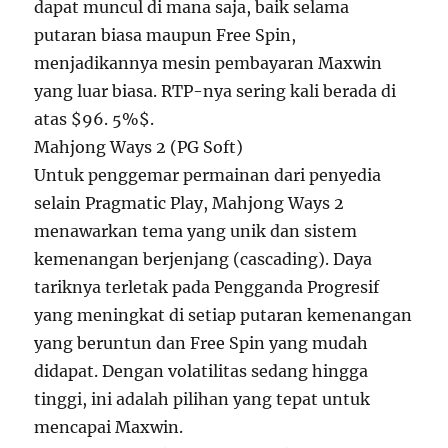
dapat muncul di mana saja, baik selama
putaran biasa maupun Free Spin,
menjadikannya mesin pembayaran Maxwin
yang luar biasa. RTP-nya sering kali berada di
atas $96. 5%$.
Mahjong Ways 2 (PG Soft)
Untuk penggemar permainan dari penyedia
selain Pragmatic Play, Mahjong Ways 2
menawarkan tema yang unik dan sistem
kemenangan berjenjang (cascading). Daya
tariknya terletak pada Pengganda Progresif
yang meningkat di setiap putaran kemenangan
yang beruntun dan Free Spin yang mudah
didapat. Dengan volatilitas sedang hingga
tinggi, ini adalah pilihan yang tepat untuk
mencapai Maxwin.