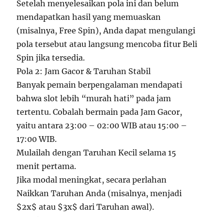
Setelah menyelesaikan pola ini dan belum
mendapatkan hasil yang memuaskan
(misalnya, Free Spin), Anda dapat mengulangi
pola tersebut atau langsung mencoba fitur Beli
Spin jika tersedia.
Pola 2: Jam Gacor & Taruhan Stabil
Banyak pemain berpengalaman mendapati
bahwa slot lebih “murah hati” pada jam
tertentu. Cobalah bermain pada Jam Gacor,
yaitu antara 23:00 – 02:00 WIB atau 15:00 –
17:00 WIB.
Mulailah dengan Taruhan Kecil selama 15
menit pertama.
Jika modal meningkat, secara perlahan
Naikkan Taruhan Anda (misalnya, menjadi
$2x$ atau $3x$ dari Taruhan awal).