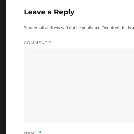
Leave a Reply
Your email address will not be published.
Required fields
COMMENT
*
NAME
*