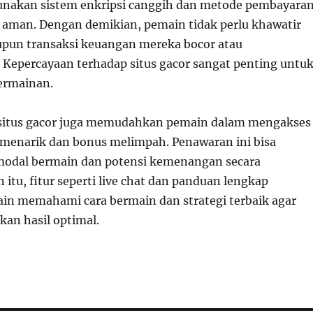
unakan sistem enkripsi canggih dan metode pembayara
a aman. Dengan demikian, pemain tidak perlu khawatir
upun transaksi keuangan mereka bocor atau
 Kepercayaan terhadap situs gacor sangat penting untu
ermainan.
itus gacor juga memudahkan pemain dalam mengakses
menarik dan bonus melimpah. Penawaran ini bisa
odal bermain dan potensi kemenangan secara
n itu, fitur seperti live chat dan panduan lengkap
n memahami cara bermain dan strategi terbaik agar
kan hasil optimal.