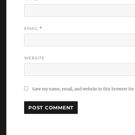
EMAIL
*
WEBSITE
Save my name, email, and website in this browser for