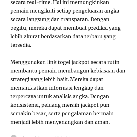
secara real-time. Hal ini memungkinkan
pemain mengikuti setiap pengeluaran angka
secara langsung dan transparan. Dengan
begitu, mereka dapat membuat prediksi yang
lebih akurat berdasarkan data terbaru yang
tersedia.
Menggunakan link togel jackpot secara rutin
membantu pemain membangun kebiasaan dan
strategi yang lebih baik. Mereka dapat
memanfaatkan informasi lengkap dan
terpercaya untuk analisis angka. Dengan
konsistensi, peluang meraih jackpot pun
semakin besar, serta pengalaman bermain
menjadi lebih menyenangkan dan aman.