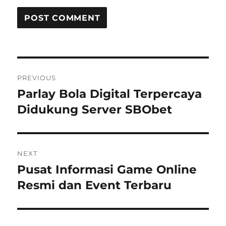
Post
PREVIOUS
navigation
Parlay Bola Digital Terpercaya
Previous
post:
Didukung Server SBObet
NEXT
Pusat Informasi Game Online
Next
post:
Resmi dan Event Terbaru