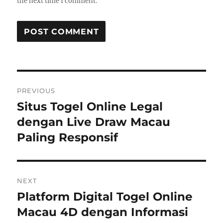
the next time I comment.
Post
PREVIOUS
navigation
Situs Togel Online Legal
Previous
post:
dengan Live Draw Macau
Paling Responsif
NEXT
Platform Digital Togel Online
Next
post:
Macau 4D dengan Informasi