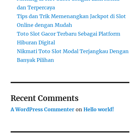
dan Terpercaya
Tips dan Trik Memenangkan Jackpot di Slot
Online dengan Mudah
Toto Slot Gacor Terbaru Sebagai Platform
Hiburan Digital
Nikmati Toto Slot Modal Terjangkau Dengan
Banyak Pilihan
Recent Comments
A WordPress Commenter
on
Hello world!