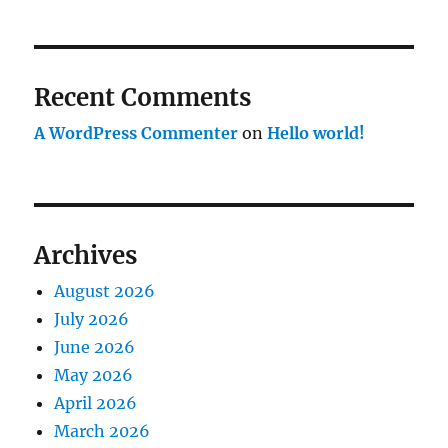
Recent Comments
A WordPress Commenter
on
Hello world!
Archives
August 2026
July 2026
June 2026
May 2026
April 2026
March 2026