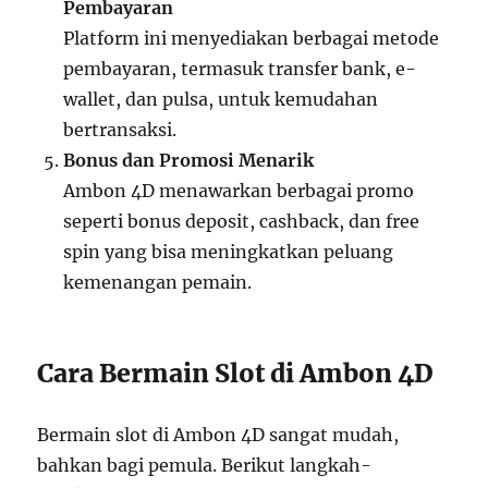
Pembayaran
Platform ini menyediakan berbagai metode
pembayaran, termasuk transfer bank, e-
wallet, dan pulsa, untuk kemudahan
bertransaksi.
Bonus dan Promosi Menarik
Ambon 4D menawarkan berbagai promo
seperti bonus deposit, cashback, dan free
spin yang bisa meningkatkan peluang
kemenangan pemain.
Cara Bermain Slot di Ambon 4D
Bermain slot di Ambon 4D sangat mudah,
bahkan bagi pemula. Berikut langkah-