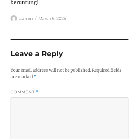
beruntung!
Author
Posted
admin
March 6, 2025
on
Leave a Reply
Your email address will not be published.
Required fields
are marked
*
COMMENT
*