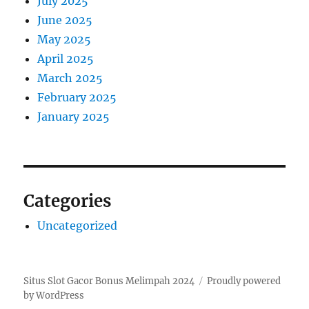
July 2025
June 2025
May 2025
April 2025
March 2025
February 2025
January 2025
Categories
Uncategorized
Situs Slot Gacor Bonus Melimpah 2024
Proudly powered
by WordPress