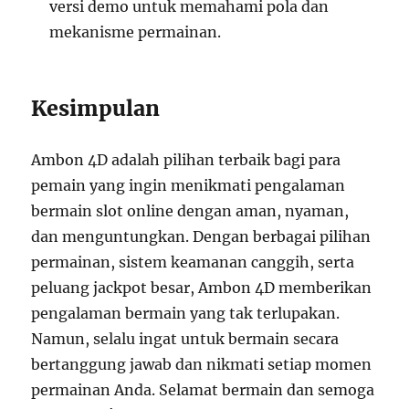
versi demo untuk memahami pola dan
mekanisme permainan.
Kesimpulan
Ambon 4D adalah pilihan terbaik bagi para
pemain yang ingin menikmati pengalaman
bermain slot online dengan aman, nyaman,
dan menguntungkan. Dengan berbagai pilihan
permainan, sistem keamanan canggih, serta
peluang jackpot besar, Ambon 4D memberikan
pengalaman bermain yang tak terlupakan.
Namun, selalu ingat untuk bermain secara
bertanggung jawab dan nikmati setiap momen
permainan Anda. Selamat bermain dan semoga