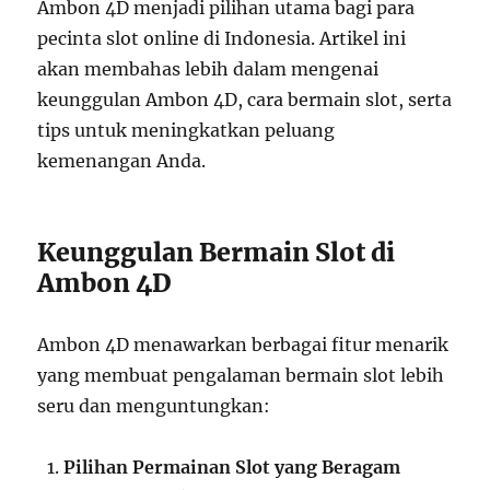
Ambon 4D menjadi pilihan utama bagi para
pecinta slot online di Indonesia. Artikel ini
akan membahas lebih dalam mengenai
keunggulan Ambon 4D, cara bermain slot, serta
tips untuk meningkatkan peluang
kemenangan Anda.
Keunggulan Bermain Slot di
Ambon 4D
Ambon 4D menawarkan berbagai fitur menarik
yang membuat pengalaman bermain slot lebih
seru dan menguntungkan:
Pilihan Permainan Slot yang Beragam