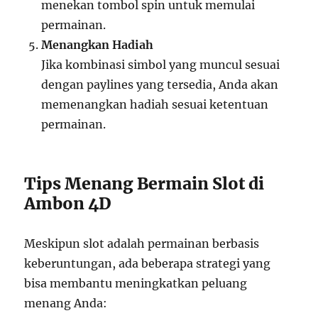
menekan tombol spin untuk memulai
permainan.
Menangkan Hadiah
Jika kombinasi simbol yang muncul sesuai
dengan paylines yang tersedia, Anda akan
memenangkan hadiah sesuai ketentuan
permainan.
Tips Menang Bermain Slot di
Ambon 4D
Meskipun slot adalah permainan berbasis
keberuntungan, ada beberapa strategi yang
bisa membantu meningkatkan peluang
menang Anda: