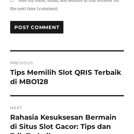
Save my name, email, and website in this browser for
the next time I comment.
Post
PREVIOUS
navigation
Tips Memilih Slot QRIS Terbaik
Previous
post:
di MBO128
NEXT
Rahasia Kesuksesan Bermain
Next
post:
di Situs Slot Gacor: Tips dan