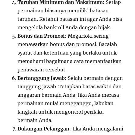
Taruhan Minimum dan Maksimum
: Setiap
permainan biasanya memiliki batasan
taruhan. Ketahui batasan ini agar Anda bisa
mengelola bankroll Anda dengan bijak.
Bonus dan Promosi
: MegaHoki sering
menawarkan bonus dan promosi. Bacalah
syarat dan ketentuan yang berlaku untuk
memahami bagaimana cara memanfaatkan
penawaran tersebut.
Bertanggung Jawab
: Selalu bermain dengan
tanggung jawab. Tetapkan batas waktu dan
anggaran bermain Anda. Jika Anda merasa
permainan mulai mengganggu, lakukan
langkah untuk mengontrol perilaku
bermain Anda.
Dukungan Pelanggan
: Jika Anda mengalami