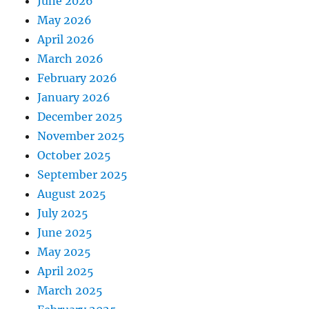
June 2026
May 2026
April 2026
March 2026
February 2026
January 2026
December 2025
November 2025
October 2025
September 2025
August 2025
July 2025
June 2025
May 2025
April 2025
March 2025