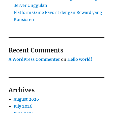
Server Unggulan
Platform Game Favorit dengan Reward yang
Konsisten
Recent Comments
A WordPress Commenter
on
Hello world!
Archives
August 2026
July 2026