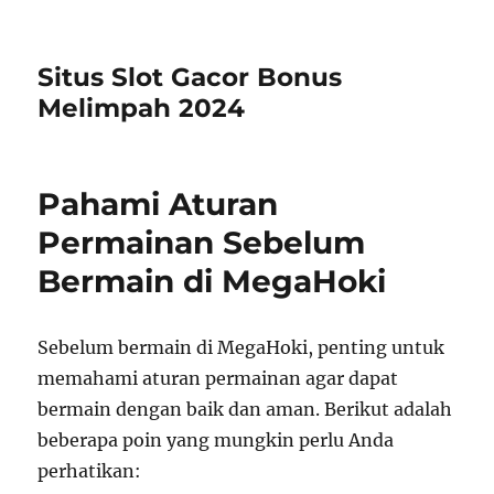
Situs Slot Gacor Bonus
Melimpah 2024
Pahami Aturan
Permainan Sebelum
Bermain di MegaHoki
Sebelum bermain di MegaHoki, penting untuk
memahami aturan permainan agar dapat
bermain dengan baik dan aman. Berikut adalah
beberapa poin yang mungkin perlu Anda
perhatikan: