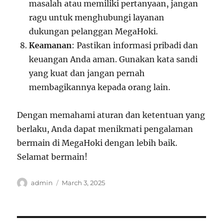
masalah atau memiliki pertanyaan, jangan
ragu untuk menghubungi layanan
dukungan pelanggan MegaHoki.
Keamanan
: Pastikan informasi pribadi dan
keuangan Anda aman. Gunakan kata sandi
yang kuat dan jangan pernah
membagikannya kepada orang lain.
Dengan memahami aturan dan ketentuan yang
berlaku, Anda dapat menikmati pengalaman
bermain di MegaHoki dengan lebih baik.
Selamat bermain!
Author
Posted
admin
March 3, 2025
on