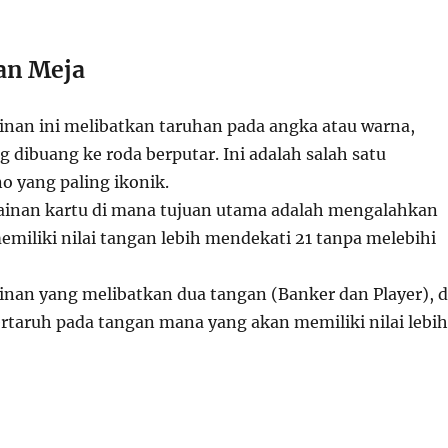
an Meja
inan ini melibatkan taruhan pada angka atau warna,
 dibuang ke roda berputar. Ini adalah salah satu
o yang paling ikonik.
ainan kartu di mana tujuan utama adalah mengalahkan
emiliki nilai tangan lebih mendekati 21 tanpa melebihi
inan yang melibatkan dua tangan (Banker dan Player), d
taruh pada tangan mana yang akan memiliki nilai lebih