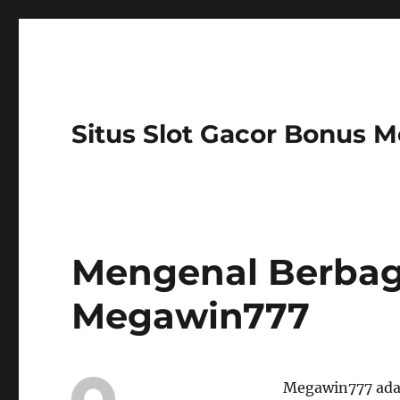
Situs Slot Gacor Bonus 
Mengenal Berbaga
Megawin777
Megawin777 adal