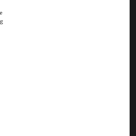
ve
ng