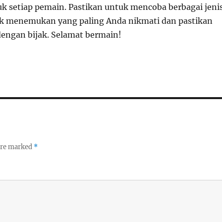
uk setiap pemain. Pastikan untuk mencoba berbagai jeni
k menemukan yang paling Anda nikmati dan pastikan
engan bijak. Selamat bermain!
 are marked
*