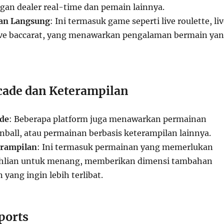
ngan dealer real-time dan pemain lainnya.
an Langsung
: Ini termasuk game seperti live roulette, li
live baccarat, yang menawarkan pengalaman bermain ya
ade dan Keterampilan
de
: Beberapa platform juga menawarkan permainan
inball, atau permainan berbasis keterampilan lainnya.
rampilan
: Ini termasuk permainan yang memerlukan
eahlian untuk menang, memberikan dimensi tambahan
 yang ingin lebih terlibat.
ports