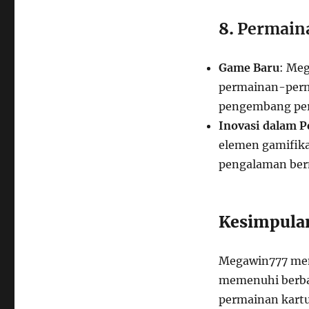
8.
Permaina
Game Baru
: Me
permainan-perma
pengembang per
Inovasi dalam 
elemen gamifika
pengalaman ber
Kesimpula
Megawin777 men
memenuhi berbag
permainan kartu