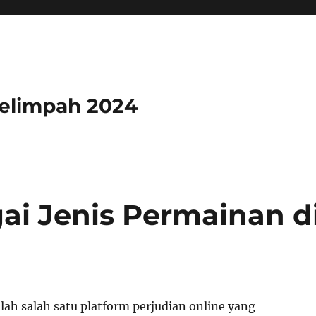
Melimpah 2024
i Jenis Permainan d
ah salah satu platform perjudian online yang