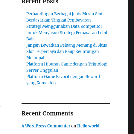
Recent Posts
Perbandingan Berbagai Jenis Mesin Slot
Berdasarkan Tingkat Pembayaran
Strategi Menggunakan Data Kompetitor
untuk Menyusun Strategi Pemasaran Lebih
Baik
Jangan Lewatkan Peluang Menang di Situs
Slot Terpercaya dan Raup Keuntungan
Melimpah
Platform Hiburan Game dengan Teknologi
Server Unggulan
Platform Game Favorit dengan Reward
yang Konsisten
.
Recent Comments
A WordPress Commenter
on
Hello world!