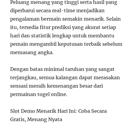
Peluang menang yang tinggi serta hasil yang
diperbarui secara real-time menjadikan
pengalaman bermain semakin menarik. Selain
itu, tersedia fitur prediksi yang akurat setiap
hari dan statistik lengkap untuk membantu
pemain mengambil keputusan terbaik sebelum
memasang angka.
Dengan batas minimal taruhan yang sangat
terjangkau, semua kalangan dapat merasakan
sensasi meraih kemenangan besar dari
permainan togel online.
Slot Demo Menarik Hari Ini: Coba Secara
Gratis, Menang Nyata