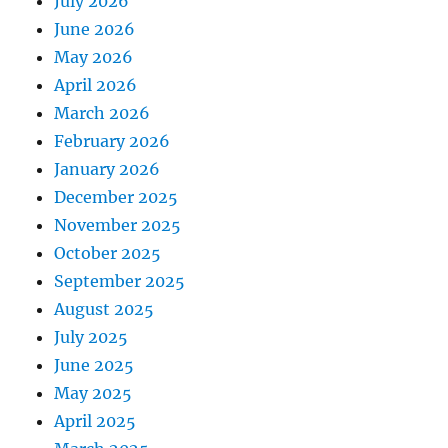
July 2026
June 2026
May 2026
April 2026
March 2026
February 2026
January 2026
December 2025
November 2025
October 2025
September 2025
August 2025
July 2025
June 2025
May 2025
April 2025