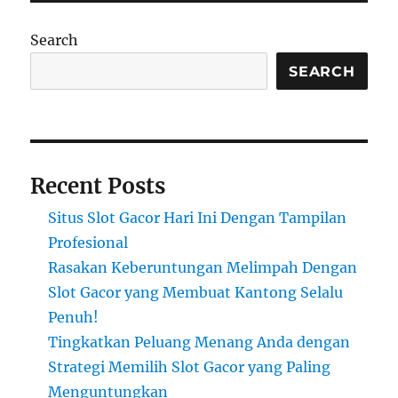
Search
SEARCH
Recent Posts
Situs Slot Gacor Hari Ini Dengan Tampilan
Profesional
Rasakan Keberuntungan Melimpah Dengan
Slot Gacor yang Membuat Kantong Selalu
Penuh!
Tingkatkan Peluang Menang Anda dengan
Strategi Memilih Slot Gacor yang Paling
Menguntungkan