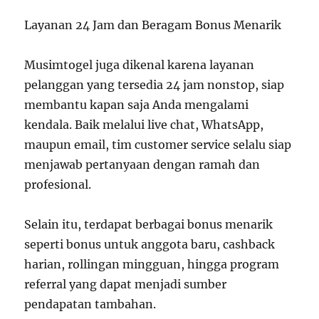
Layanan 24 Jam dan Beragam Bonus Menarik
Musimtogel juga dikenal karena layanan
pelanggan yang tersedia 24 jam nonstop, siap
membantu kapan saja Anda mengalami
kendala. Baik melalui live chat, WhatsApp,
maupun email, tim customer service selalu siap
menjawab pertanyaan dengan ramah dan
profesional.
Selain itu, terdapat berbagai bonus menarik
seperti bonus untuk anggota baru, cashback
harian, rollingan mingguan, hingga program
referral yang dapat menjadi sumber
pendapatan tambahan.