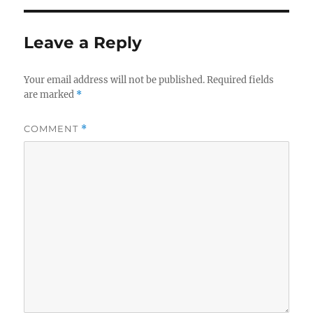
Leave a Reply
Your email address will not be published.
Required fields
are marked
*
COMMENT
*