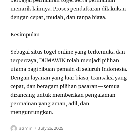
berbagai permainan togel serta permainan
menarik lainnya. Proses pendaftaran dilakukan
dengan cepat, mudah, dan tanpa biaya.
Kesimpulan
Sebagai situs togel online yang terkemuka dan
terpercaya, DUMAWIN telah menjadi pilihan
utama bagi ribuan pemain di seluruh Indonesia.
Dengan layanan yang luar biasa, transaksi yang
cepat, dan beragam pilihan pasaran—semua
dirancang untuk memberikan pengalaman
permainan yang aman, adil, dan
menguntungkan.
Author
Posted
admin
July 26, 2025
on