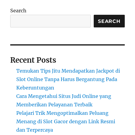
Search
SEARCH
Recent Posts
Temukan Tips Jitu Mendapatkan Jackpot di
Slot Online Tanpa Harus Bergantung Pada
Keberuntungan
Cara Mengetahui Situs Judi Online yang
Memberikan Pelayanan Terbaik
Pelajari Trik Mengoptimalkan Peluang
Menang di Slot Gacor dengan Link Resmi
dan Terpercaya