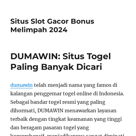
Situs Slot Gacor Bonus
Melimpah 2024
DUMAWIN: Situs Togel
Paling Banyak Dicari
dumawin
telah menjadi nama yang famos di
kalangan penggemar togel online di Indonesia.
Sebagai bandar togel resmi yang paling
dihormati, DUMAWIN menawarkan layanan
terbaik dengan tingkat keamanan yang tinggi
dan beragam pasaran togel yang