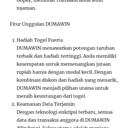
Gopay, membuat transaksi Anda lebih
nyaman.
Fitur Unggulan DUMAWIN
Hadiah Togel Fuerta
DUMAWIN menawarkan potongan taruhan
terbaik dan hadiah tertinggi. Anda memiliki
kesempatan untuk memenangkan jutaan
rupiah hanya dengan modal kecil. Dengan
kombinasi diskon dan hadiah yang menarik,
DUMAWIN menjadi pilihan utama untuk
meraih keuntungan dari togel.
Keamanan Data Terjamin
Dengan teknologi enkripsi terbaru, semua
data dan transaksi anggota di DUMAWIN