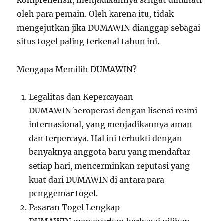
komprehensif, menjadikannya sangat diminati
oleh para pemain. Oleh karena itu, tidak
mengejutkan jika DUMAWIN dianggap sebagai
situs togel paling terkenal tahun ini.
Mengapa Memilih DUMAWIN?
Legalitas dan Kepercayaan
DUMAWIN beroperasi dengan lisensi resmi
internasional, yang menjadikannya aman
dan terpercaya. Hal ini terbukti dengan
banyaknya anggota baru yang mendaftar
setiap hari, mencerminkan reputasi yang
kuat dari DUMAWIN di antara para
penggemar togel.
Pasaran Togel Lengkap