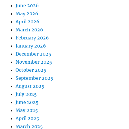
June 2026
May 2026
April 2026
March 2026
February 2026
January 2026
December 2025
November 2025
October 2025
September 2025
August 2025
July 2025
June 2025
May 2025
April 2025
March 2025