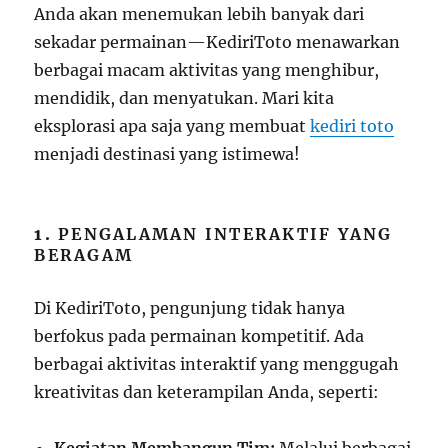
Anda akan menemukan lebih banyak dari
sekadar permainan—KediriToto menawarkan
berbagai macam aktivitas yang menghibur,
mendidik, dan menyatukan. Mari kita
eksplorasi apa saja yang membuat
kediri toto
menjadi destinasi yang istimewa!
1.
PENGALAMAN INTERAKTIF YANG
BERAGAM
Di KediriToto, pengunjung tidak hanya
berfokus pada permainan kompetitif. Ada
berbagai aktivitas interaktif yang menggugah
kreativitas dan keterampilan Anda, seperti: