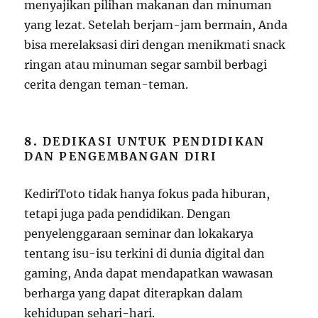
menyajikan pilihan makanan dan minuman
yang lezat. Setelah berjam-jam bermain, Anda
bisa merelaksasi diri dengan menikmati snack
ringan atau minuman segar sambil berbagi
cerita dengan teman-teman.
8.
DEDIKASI UNTUK PENDIDIKAN
DAN PENGEMBANGAN DIRI
KediriToto tidak hanya fokus pada hiburan,
tetapi juga pada pendidikan. Dengan
penyelenggaraan seminar dan lokakarya
tentang isu-isu terkini di dunia digital dan
gaming, Anda dapat mendapatkan wawasan
berharga yang dapat diterapkan dalam
kehidupan sehari-hari.