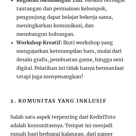
Kegiatan Membangun Tim:
Melalui berbagai
tantangan dan permainan kelompok,
pengunjung dapat belajar bekerja sama,
meningkatkan komunikasi, dan
membangun hubungan.
Workshop Kreatif:
Ikuti workshop yang
mengajarkan keterampilan baru, mulai dari
desain grafis, pembuatan game, hingga seni
digital. Pelatihan ini tidak hanya bermanfaat
tetapi juga menyenangkan!
2.
KOMUNITAS YANG INKLUSIF
Salah satu aspek terpenting dari KediriToto
adalah komunitasnya. Tempat ini menjadi
rumah bagi berbagai kalangan, dari gamer