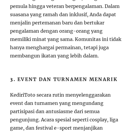
pemula hingga veteran berpengalaman. Dalam
suasana yang ramah dan inklusif, Anda dapat
menjalin pertemanan baru dan bertukar
pengalaman dengan orang-orang yang
memiliki minat yang sama. Komunitas ini tidak
hanya menghargai permainan, tetapi juga
membangun ikatan yang lebih dalam.
3.
EVENT DAN TURNAMEN MENARIK
KediriToto secara rutin menyelenggarakan
event dan turnamen yang mengundang
partisipasi dan antusiasme dari semua
pengunjung. Acara spesial seperti cosplay, liga
game, dan festival e-sport menjanjikan