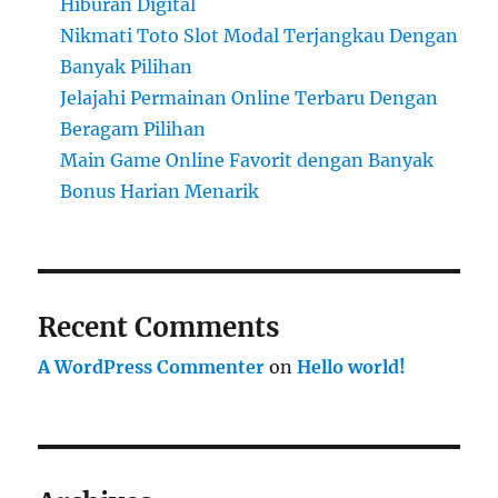
Hiburan Digital
Nikmati Toto Slot Modal Terjangkau Dengan
Banyak Pilihan
Jelajahi Permainan Online Terbaru Dengan
Beragam Pilihan
Main Game Online Favorit dengan Banyak
Bonus Harian Menarik
Recent Comments
A WordPress Commenter
on
Hello world!