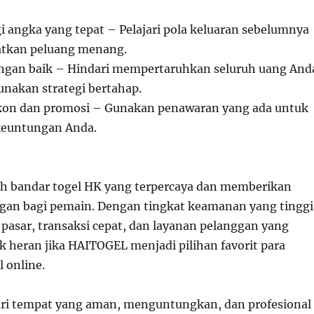
i angka yang tepat – Pelajari pola keluaran sebelumnya
tkan peluang menang.
ngan baik – Hindari mempertaruhkan seluruh uang And
unakan strategi bertahap.
kon dan promosi – Gunakan penawaran yang ada untuk
euntungan Anda.
h bandar togel HK yang terpercaya dan memberikan
an bagi pemain. Dengan tingkat keamanan yang tinggi
 pasar, transaksi cepat, dan layanan pelanggan yang
ak heran jika HAITOGEL menjadi pilihan favorit para
 online.
ri tempat yang aman, menguntungkan, dan profesional