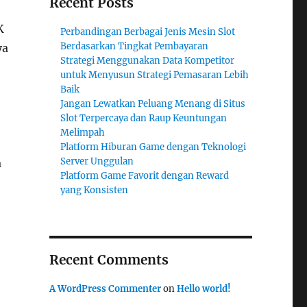
Recent Posts
K
Perbandingan Berbagai Jenis Mesin Slot
Berdasarkan Tingkat Pembayaran
ya
Strategi Menggunakan Data Kompetitor
untuk Menyusun Strategi Pemasaran Lebih
Baik
Jangan Lewatkan Peluang Menang di Situs
Slot Terpercaya dan Raup Keuntungan
Melimpah
Platform Hiburan Game dengan Teknologi
Server Unggulan
a
Platform Game Favorit dengan Reward
yang Konsisten
Recent Comments
A WordPress Commenter
on
Hello world!