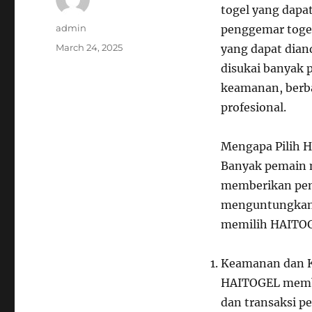
togel yang dapat
Author
admin
penggemar toge
Posted
March 24, 2025
yang dapat dia
on
disukai banyak 
keamanan, berba
profesional.
Mengapa Pilih 
Banyak pemain m
memberikan pen
menguntungkan.
memilih HAITO
Keamanan dan Kr
HAITOGEL membe
dan transaksi p