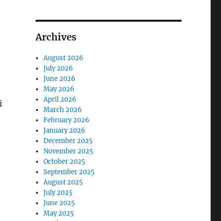
Archives
August 2026
July 2026
June 2026
May 2026
April 2026
i
March 2026
February 2026
January 2026
December 2025
November 2025
October 2025
September 2025
August 2025
July 2025
June 2025
May 2025