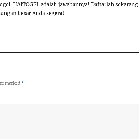
ogel, HAITOGEL adalah jawabannya! Daftarlah sekarang
angan besar Anda segera!.
 are marked
*