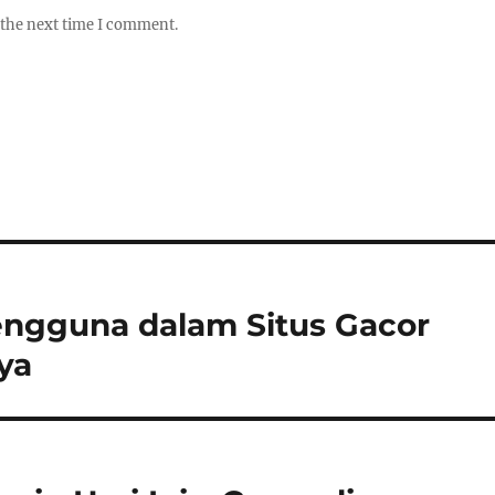
 the next time I comment.
engguna dalam Situs Gacor
ya