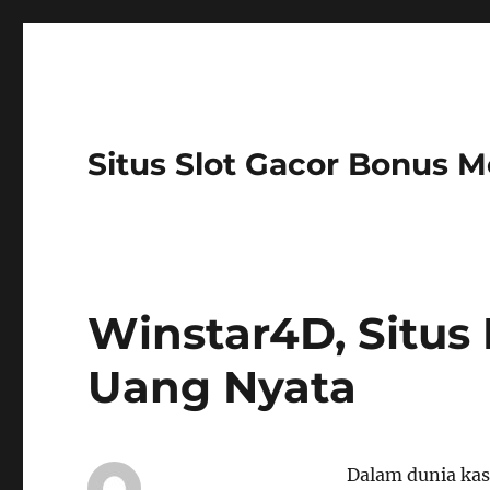
Situs Slot Gacor Bonus 
Winstar4D, Situs
Uang Nyata
Dalam dunia kas