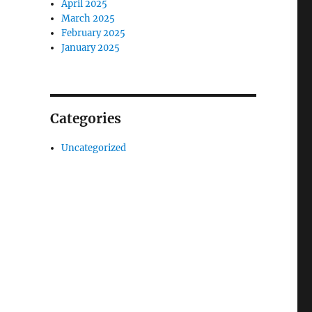
April 2025
March 2025
February 2025
January 2025
Categories
Uncategorized