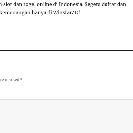
slot dan togel online di Indonesia. Segera daftar dan
 kemenangan hanya di Winstar4D!
 are marked
*