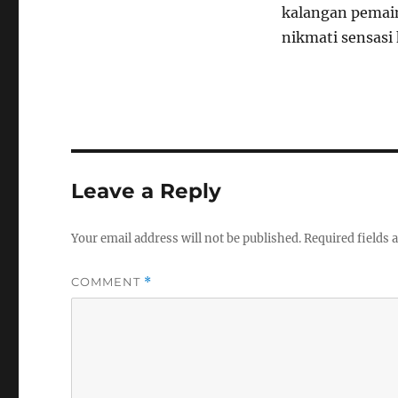
kalangan pemain 
nikmati sensasi
Leave a Reply
Your email address will not be published.
Required fields
COMMENT
*