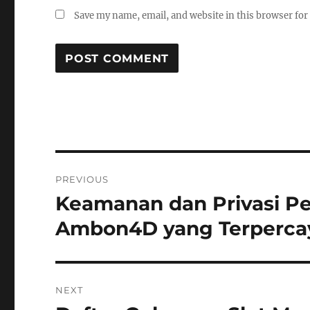
Save my name, email, and website in this browser for
Post
PREVIOUS
navigation
Keamanan dan Privasi P
Previous
post:
Ambon4D yang Terperca
NEXT