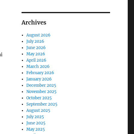
Archives
August 2026
July 2026
June 2026
i
May 2026
April 2026
March 2026
February 2026
January 2026
December 2025
November 2025
October 2025
September 2025
August 2025
July 2025
June 2025
May 2025