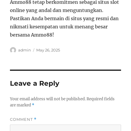
Ammo88 tetap berkomitmen sebagai situs slot
online yang andal dan menguntungkan.
Pastikan Anda bermain di situs yang resmi dan
nikmati kesempatan untuk menang besar
bersama Ammo88!
Author
Posted
admin
May 26, 2025
on
Leave a Reply
Your email address will not be published.
Required fields
are marked
*
COMMENT
*