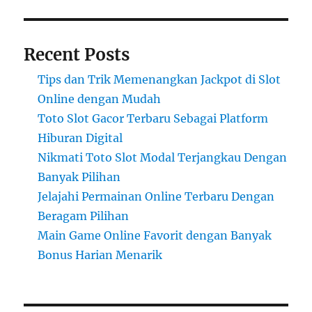
Recent Posts
Tips dan Trik Memenangkan Jackpot di Slot
Online dengan Mudah
Toto Slot Gacor Terbaru Sebagai Platform
Hiburan Digital
Nikmati Toto Slot Modal Terjangkau Dengan
Banyak Pilihan
Jelajahi Permainan Online Terbaru Dengan
Beragam Pilihan
Main Game Online Favorit dengan Banyak
Bonus Harian Menarik