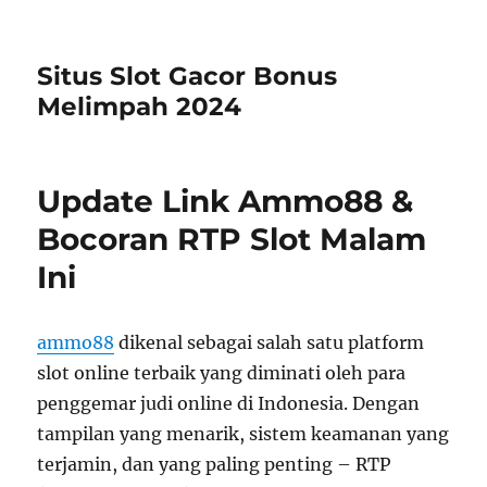
Situs Slot Gacor Bonus
Melimpah 2024
Update Link Ammo88 &
Bocoran RTP Slot Malam
Ini
ammo88
dikenal sebagai salah satu platform
slot online terbaik yang diminati oleh para
penggemar judi online di Indonesia. Dengan
tampilan yang menarik, sistem keamanan yang
terjamin, dan yang paling penting – RTP