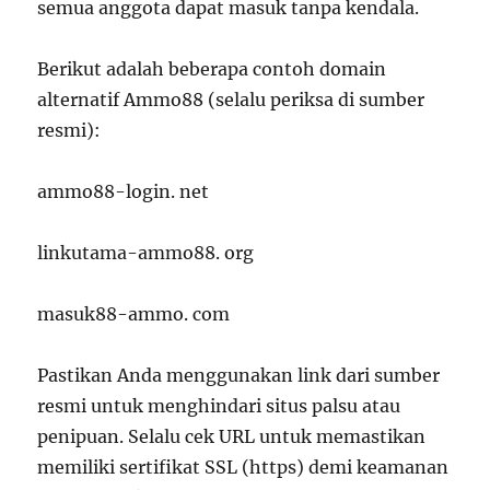
semua anggota dapat masuk tanpa kendala.
Berikut adalah beberapa contoh domain
alternatif Ammo88 (selalu periksa di sumber
resmi):
ammo88-login. net
linkutama-ammo88. org
masuk88-ammo. com
Pastikan Anda menggunakan link dari sumber
resmi untuk menghindari situs palsu atau
penipuan. Selalu cek URL untuk memastikan
memiliki sertifikat SSL (https) demi keamanan