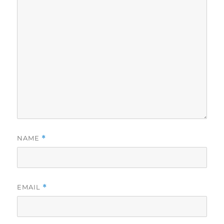
NAME
*
EMAIL
*