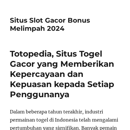
Situs Slot Gacor Bonus
Melimpah 2024
Totopedia, Situs Togel
Gacor yang Memberikan
Kepercayaan dan
Kepuasan kepada Setiap
Penggunanya
Dalam beberapa tahun terakhir, industri
permainan togel di Indonesia telah mengalami
pertumbuhan yang signifikan. Banyak pemain