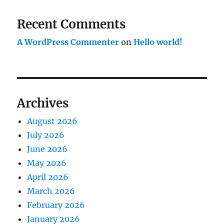
Recent Comments
A WordPress Commenter
on
Hello world!
Archives
August 2026
July 2026
June 2026
May 2026
April 2026
March 2026
February 2026
January 2026