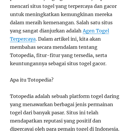
mencari situs togel yang terpercaya dan gacor
untuk meningkatkan kemungkinan mereka
dalam meraih kemenangan. Salah satu situs
yang sangat dianjurkan adalah
Agen Togel
Terpercaya
. Dalam artikel ini, kita akan
membahas secara mendalam tentang
Totopedia, fitur-fitur yang tersedia, serta
keuntungannya sebagai situs togel gacor.
Apa itu Totopedia?
Totopedia adalah sebuah platform togel daring
yang menawarkan berbagai jenis permainan
togel dari banyak pasar. Situs ini telah
mendapatkan reputasi yang positif dan
dipercayai oleh para pemain togel di Indonesia.