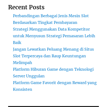
Recent Posts
Perbandingan Berbagai Jenis Mesin Slot
Berdasarkan Tingkat Pembayaran
Strategi Menggunakan Data Kompetitor
untuk Menyusun Strategi Pemasaran Lebih
Baik
Jangan Lewatkan Peluang Menang di Situs
Slot Terpercaya dan Raup Keuntungan
Melimpah
Platform Hiburan Game dengan Teknologi
Server Unggulan
Platform Game Favorit dengan Reward yang
Konsisten