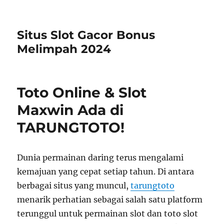
Situs Slot Gacor Bonus
Melimpah 2024
Toto Online & Slot
Maxwin Ada di
TARUNGTOTO!
Dunia permainan daring terus mengalami
kemajuan yang cepat setiap tahun. Di antara
berbagai situs yang muncul,
tarungtoto
menarik perhatian sebagai salah satu platform
terunggul untuk permainan slot dan toto slot