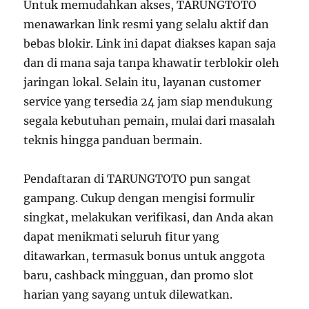
Untuk memudahkan akses, TARUNGTOTO
menawarkan link resmi yang selalu aktif dan
bebas blokir. Link ini dapat diakses kapan saja
dan di mana saja tanpa khawatir terblokir oleh
jaringan lokal. Selain itu, layanan customer
service yang tersedia 24 jam siap mendukung
segala kebutuhan pemain, mulai dari masalah
teknis hingga panduan bermain.
Pendaftaran di TARUNGTOTO pun sangat
gampang. Cukup dengan mengisi formulir
singkat, melakukan verifikasi, dan Anda akan
dapat menikmati seluruh fitur yang
ditawarkan, termasuk bonus untuk anggota
baru, cashback mingguan, dan promo slot
harian yang sayang untuk dilewatkan.