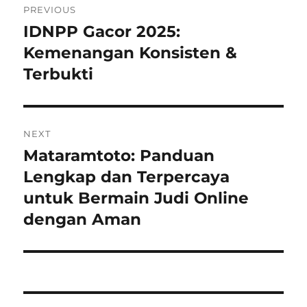
PREVIOUS
navigation
IDNPP Gacor 2025:
Previous
post:
Kemenangan Konsisten &
Terbukti
NEXT
Mataramtoto: Panduan
Next
post:
Lengkap dan Terpercaya
untuk Bermain Judi Online
dengan Aman