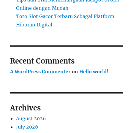
Online dengan Mudah
Toto Slot Gacor Terbaru Sebagai Platform
Hiburan Digital
Recent Comments
A WordPress Commenter
on
Hello world!
Archives
August 2026
July 2026