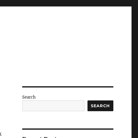
Search
SEARCH
k