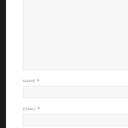
NAME
*
EMAIL
*