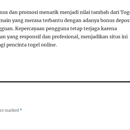
nus dan promosi menarik menjadi nilai tambah dari Tog
main yang merasa terbantu dengan adanya bonus depos
guan. Kepercayaan pengguna tetap terjaga karena
n yang responsif dan profesional, menjadikan situs ini
gi pencinta togel online.
 are marked
*