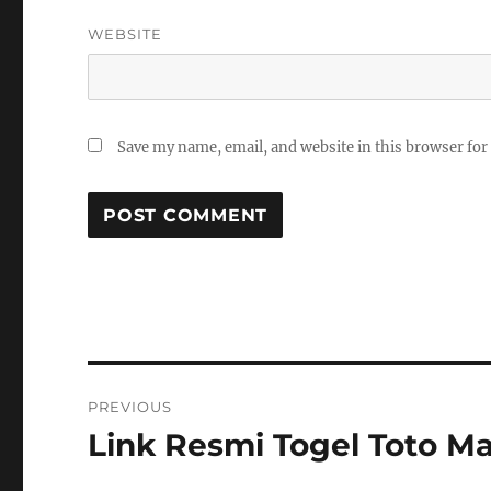
WEBSITE
Save my name, email, and website in this browser for
Post
PREVIOUS
navigation
Link Resmi Togel Toto 
Previous
post: