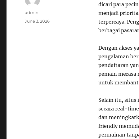
dicari para pec
Author
admin
menjadi priorit
Posted
June 3, 2026
terpercaya. Pen
on
berbagai pasaran
Dengan akses y
pengalaman ber
pendaftaran yan
pemain merasa ny
untuk membantu
Selain itu, situ
secara real-tim
dan meningkatk
friendly memuda
permainan tanpa