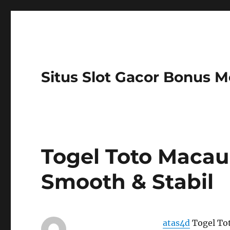
Situs Slot Gacor Bonus 
Togel Toto Macau
Smooth & Stabil
atas4d
Togel Tot