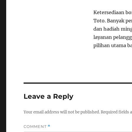
Ketersediaan bo
Toto. Banyak pe
dan hadiah ming
layanan pelangga
pilihan utama ba
Leave a Reply
Your email address will not be published.
Required fields
COMMENT
*