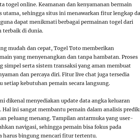
inta togel online. Keamanan dan kenyamanan bermain
as utama, sehingga situs ini menawarkan fitur lengkap d
gguna dapat menikmati berbagai permainan togel dari
 terbaik di dunia.
ang mudah dan cepat, Togel Toto memberikan
main yang menyenangkan dan tanpa hambatan. Proses
g simpel serta sistem transaksi yang aman membuat
aman dan percaya diri. Fitur live chat juga tersedia
 setiap kebutuhan pemain secara langsung.
s ini dikenal menyediakan update data angka keluaran
e. Hal ini sangat membantu pemain dalam analisis predik
an peluang menang. Tampilan antarmuka yang user-
hkan navigasi, sehingga pemain bisa fokus pada
 harus bingung mencari fitur tertentu.