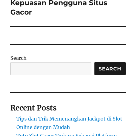
Kepuasan Pengguna Situs
Gacor
Search
SEARCH
Recent Posts
Tips dan Trik Memenangkan Jackpot di Slot
Online dengan Mudah
Toto Slot Gacor Terbaru Sebagai Platform