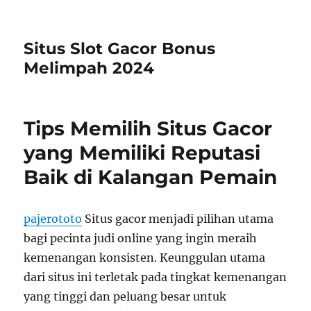
Situs Slot Gacor Bonus
Melimpah 2024
Tips Memilih Situs Gacor
yang Memiliki Reputasi
Baik di Kalangan Pemain
pajerototo
Situs gacor menjadi pilihan utama
bagi pecinta judi online yang ingin meraih
kemenangan konsisten. Keunggulan utama
dari situs ini terletak pada tingkat kemenangan
yang tinggi dan peluang besar untuk