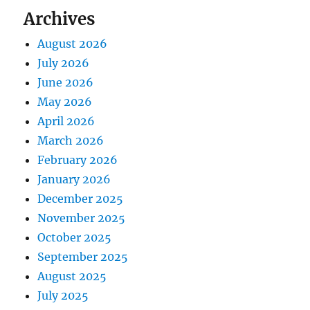
Archives
August 2026
July 2026
June 2026
May 2026
April 2026
March 2026
February 2026
January 2026
December 2025
November 2025
October 2025
September 2025
August 2025
July 2025