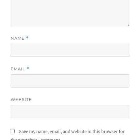
NAME
*
EMAIL
*
WEBSITE
Save my name, email, and website in this browser for