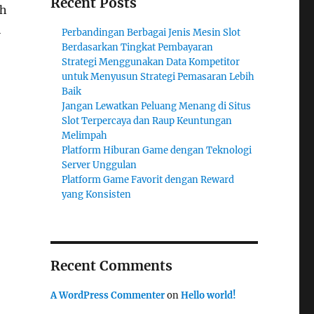
Recent Posts
ah
i
Perbandingan Berbagai Jenis Mesin Slot
Berdasarkan Tingkat Pembayaran
Strategi Menggunakan Data Kompetitor
untuk Menyusun Strategi Pemasaran Lebih
Baik
Jangan Lewatkan Peluang Menang di Situs
Slot Terpercaya dan Raup Keuntungan
Melimpah
Platform Hiburan Game dengan Teknologi
Server Unggulan
Platform Game Favorit dengan Reward
yang Konsisten
Recent Comments
A WordPress Commenter
on
Hello world!