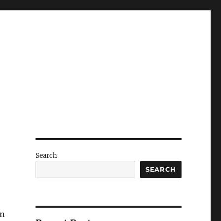
Search
SEARCH
an