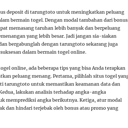
s deposit di tarungtoto untuk meningkatkan peluang
lam bermain togel. Dengan modal tambahan dari bonus
apat memasang taruhan lebih banyak dan berpeluang
enangan yang lebih besar. Jadi jangan sia-siakan
dan bergabunglah dengan tarungtoto sekarang juga
suksesan dalam bermain togel online.
ogel online, ada beberapa tips yang bisa Anda terapkan
kan peluang menang. Pertama, pilihlah situs togel yan
rti tarungtoto untuk memastikan keamanan data dan
 Kedua, lakukan analisis terhadap angka-angka
k memprediksi angka berikutnya. Ketiga, atur modal
ak dan hindari terjebak oleh bonus atau promo yang