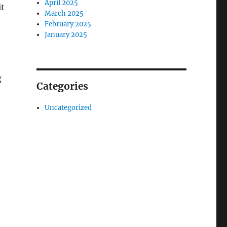
April 2025
it
March 2025
February 2025
January 2025
g
Categories
Uncategorized