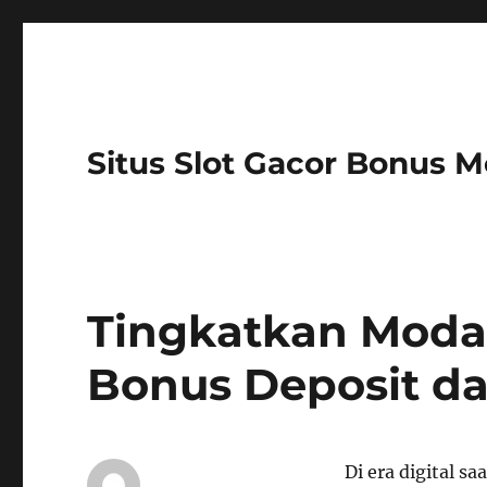
Situs Slot Gacor Bonus 
Tingkatkan Moda
Bonus Deposit da
Di era digital saa