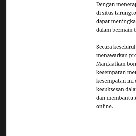
Dengan menerap
di situs tarung
dapat meningkat
dalam bermain t
Secara keseluruh
menawarkan pro
Manfaatkan bonu
kesempatan men
kesempatan ini 
kesuksesan dala
dan membantu A
online.