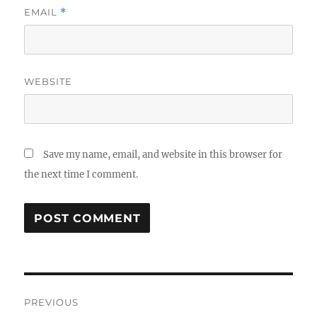
EMAIL
*
WEBSITE
Save my name, email, and website in this browser for
the next time I comment.
Post
PREVIOUS