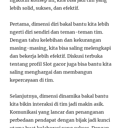
ngikutin konsep ini, kita bisa jadi tim yang
lebih solid, sukses, dan efektif.
Pertama, dimensi diri bakal bantu kita lebih
ngerti diri sendiri dan teman-teman tim.
Dengan tahu kelebihan dan kekurangan
masing-masing, kita bisa saling melengkapi
dan bekerja lebih efektif. Diskusi terbuka
tentang profil Slot gacor juga bisa bantu kita
saling menghargai dan membangun
kepercayaan di tim.
Selanjutnya, dimensi dinamika bakal bantu
kita bikin interaksi di tim jadi makin asik.
Komunikasi yang lancar dan penanganan
perbedaan pendapat dengan bijak jadi kunci