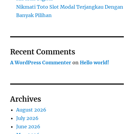
Nikmati Toto Slot Modal Terjangkau Dengan
Banyak Pilihan
Recent Comments
A WordPress Commenter
on
Hello world!
Archives
August 2026
July 2026
June 2026