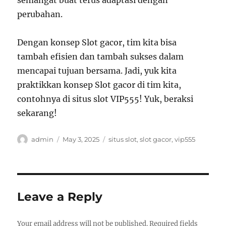
semangat buat terus adaptasi dengan
perubahan.
Dengan konsep Slot gacor, tim kita bisa
tambah efisien dan tambah sukses dalam
mencapai tujuan bersama. Jadi, yuk kita
praktikkan konsep Slot gacor di tim kita,
contohnya di situs slot VIP555! Yuk, beraksi
sekarang!
Author
Posted
Tags
admin
May 3, 2025
situs slot
,
slot gacor
,
vip555
on
Leave a Reply
Your email address will not be published.
Required fields