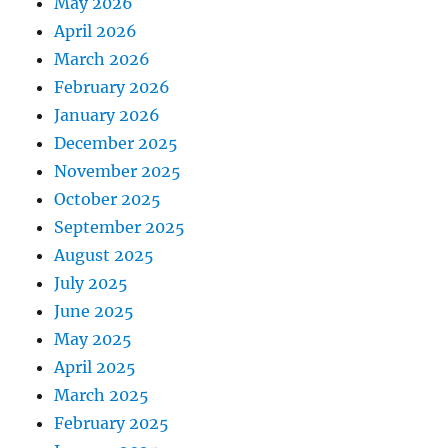
May 2026
April 2026
March 2026
February 2026
January 2026
December 2025
November 2025
October 2025
September 2025
August 2025
July 2025
June 2025
May 2025
April 2025
March 2025
February 2025