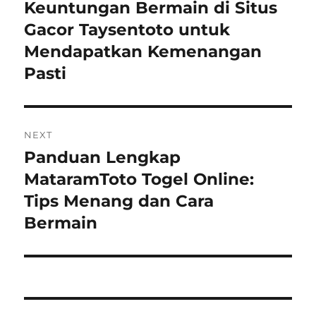
navigation
Keuntungan Bermain di Situs
Previous
post:
Gacor Taysentoto untuk
Mendapatkan Kemenangan
Pasti
NEXT
Panduan Lengkap
Next
post:
MataramToto Togel Online:
Tips Menang dan Cara
Bermain