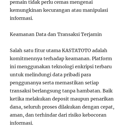
pemain tidak perlu cemas mengenai
kemungkinan kecurangan atau manipulasi
informasi.
Keamanan Data dan Transaksi Terjamin
Salah satu fitur utama KASTATOTO adalah
komitmennya terhadap keamanan. Platform
ini menggunakan teknologi enkripsi terbaru
untuk melindungi data pribadi para
penggunanya serta memastikan setiap
transaksi berlangsung tanpa hambatan. Baik
ketika melakukan deposit maupun penarikan
dana, seluruh proses dilakukan dengan cepat,
aman, dan terhindar dari risiko kebocoran
informasi.