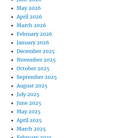
May 2026
April 2026
March 2026
February 2026
January 2026
December 2025
November 2025
October 2025
September 2025
August 2025
July 2025
June 2025
May 2025
April 2025
March 2025
February 2025