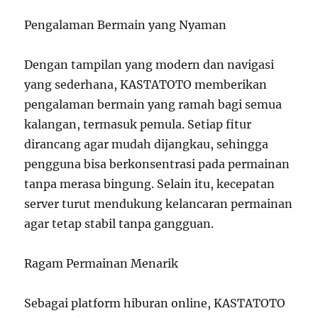
Pengalaman Bermain yang Nyaman
Dengan tampilan yang modern dan navigasi
yang sederhana, KASTATOTO memberikan
pengalaman bermain yang ramah bagi semua
kalangan, termasuk pemula. Setiap fitur
dirancang agar mudah dijangkau, sehingga
pengguna bisa berkonsentrasi pada permainan
tanpa merasa bingung. Selain itu, kecepatan
server turut mendukung kelancaran permainan
agar tetap stabil tanpa gangguan.
Ragam Permainan Menarik
Sebagai platform hiburan online, KASTATOTO