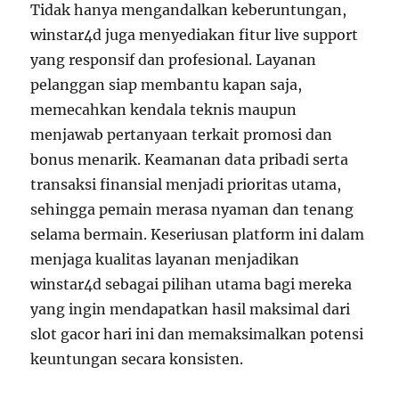
Tidak hanya mengandalkan keberuntungan,
winstar4d juga menyediakan fitur live support
yang responsif dan profesional. Layanan
pelanggan siap membantu kapan saja,
memecahkan kendala teknis maupun
menjawab pertanyaan terkait promosi dan
bonus menarik. Keamanan data pribadi serta
transaksi finansial menjadi prioritas utama,
sehingga pemain merasa nyaman dan tenang
selama bermain. Keseriusan platform ini dalam
menjaga kualitas layanan menjadikan
winstar4d sebagai pilihan utama bagi mereka
yang ingin mendapatkan hasil maksimal dari
slot gacor hari ini dan memaksimalkan potensi
keuntungan secara konsisten.