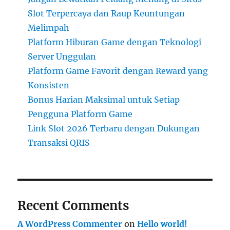
Slot Terpercaya dan Raup Keuntungan
Melimpah
Platform Hiburan Game dengan Teknologi
Server Unggulan
Platform Game Favorit dengan Reward yang
Konsisten
Bonus Harian Maksimal untuk Setiap
Pengguna Platform Game
Link Slot 2026 Terbaru dengan Dukungan
Transaksi QRIS
Recent Comments
A WordPress Commenter
on
Hello world!