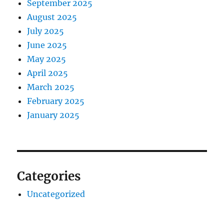
September 2025
August 2025
July 2025
June 2025
May 2025
April 2025
March 2025
February 2025
January 2025
Categories
Uncategorized