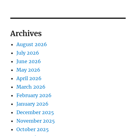
Archives
August 2026
July 2026
June 2026
May 2026
April 2026
March 2026
February 2026
January 2026
December 2025
November 2025
October 2025