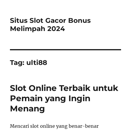
Situs Slot Gacor Bonus
Melimpah 2024
Tag:
ulti88
Slot Online Terbaik untuk
Pemain yang Ingin
Menang
Mencari slot online yang benar-benar