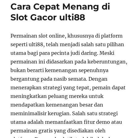
Cara Cepat Menang di
untuk
Pemain
Slot Gacor ulti88
yang
Ingin
Menang
Permainan slot online, khususnya di platform
seperti ulti88, telah menjadi salah satu pilihan
utama bagi para pecinta judi daring. Meski
permainan ini didasarkan pada keberuntungan,
bukan berarti kemenangan sepenuhnya
bergantung pada nasib semata. Dengan
menerapkan strategi yang tepat, pemain dapat
meningkatkan peluang mereka untuk
mendapatkan kemenangan besar dan
meminimalisir kerugian. Salah satu strategi
utama adalah memanfaatkan fitur demo atau
permainan gratis yang disediakan oleh