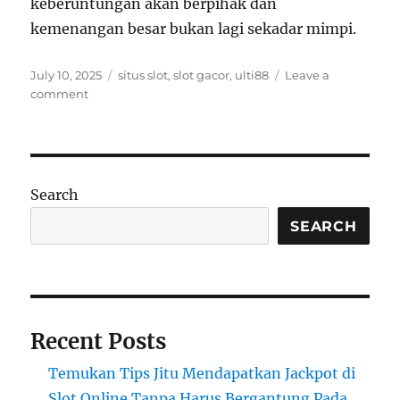
keberuntungan akan berpihak dan
kemenangan besar bukan lagi sekadar mimpi.
Posted
Tags
July 10, 2025
situs slot
,
slot gacor
,
ulti88
Leave a
on
on
comment
Cara
Cepat
Menang
di
Slot
Search
Gacor
ulti88
SEARCH
Recent Posts
Temukan Tips Jitu Mendapatkan Jackpot di
Slot Online Tanpa Harus Bergantung Pada