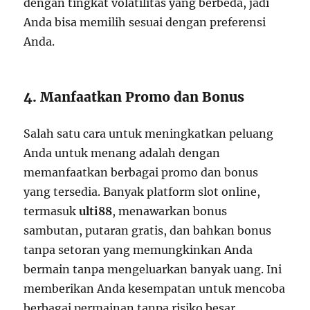
dengan tingkat volatilitas yang berbeda, jadi
Anda bisa memilih sesuai dengan preferensi
Anda.
4. Manfaatkan Promo dan Bonus
Salah satu cara untuk meningkatkan peluang
Anda untuk menang adalah dengan
memanfaatkan berbagai promo dan bonus
yang tersedia. Banyak platform slot online,
termasuk
ulti88
, menawarkan bonus
sambutan, putaran gratis, dan bahkan bonus
tanpa setoran yang memungkinkan Anda
bermain tanpa mengeluarkan banyak uang. Ini
memberikan Anda kesempatan untuk mencoba
berbagai permainan tanpa risiko besar.