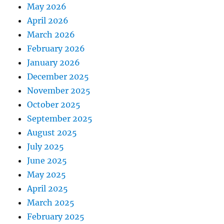
May 2026
April 2026
March 2026
February 2026
January 2026
December 2025
November 2025
October 2025
September 2025
August 2025
July 2025
June 2025
May 2025
April 2025
March 2025
February 2025