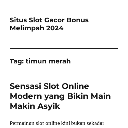
Situs Slot Gacor Bonus
Melimpah 2024
Tag:
timun merah
Sensasi Slot Online
Modern yang Bikin Main
Makin Asyik
Permainan slot online kini bukan sekadar