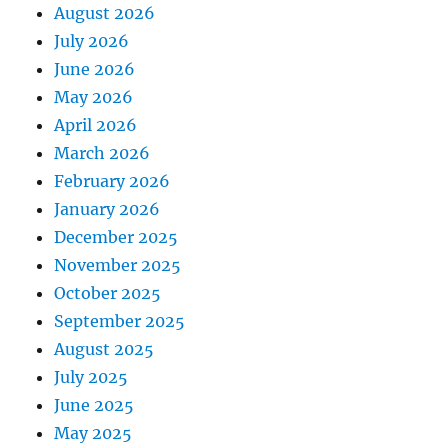
August 2026
July 2026
June 2026
May 2026
April 2026
March 2026
February 2026
January 2026
December 2025
November 2025
October 2025
September 2025
August 2025
July 2025
June 2025
May 2025