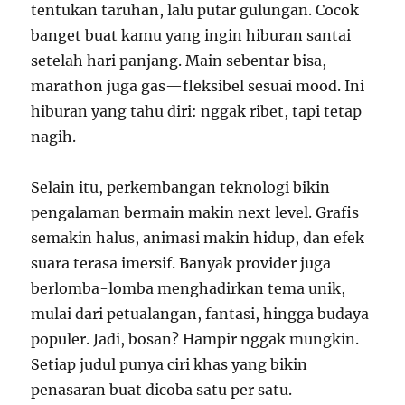
tentukan taruhan, lalu putar gulungan. Cocok
banget buat kamu yang ingin hiburan santai
setelah hari panjang. Main sebentar bisa,
marathon juga gas—fleksibel sesuai mood. Ini
hiburan yang tahu diri: nggak ribet, tapi tetap
nagih.
Selain itu, perkembangan teknologi bikin
pengalaman bermain makin next level. Grafis
semakin halus, animasi makin hidup, dan efek
suara terasa imersif. Banyak provider juga
berlomba-lomba menghadirkan tema unik,
mulai dari petualangan, fantasi, hingga budaya
populer. Jadi, bosan? Hampir nggak mungkin.
Setiap judul punya ciri khas yang bikin
penasaran buat dicoba satu per satu.