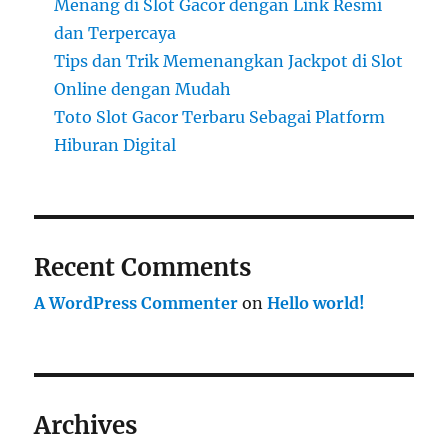
Menang di Slot Gacor dengan Link Resmi
dan Terpercaya
Tips dan Trik Memenangkan Jackpot di Slot
Online dengan Mudah
Toto Slot Gacor Terbaru Sebagai Platform
Hiburan Digital
Recent Comments
A WordPress Commenter
on
Hello world!
Archives