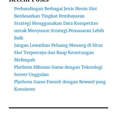
Perbandingan Berbagai Jenis Mesin Slot
Berdasarkan Tingkat Pembayaran
Strategi Menggunakan Data Kompetitor
untuk Menyusun Strategi Pemasaran Lebih
Baik
Jangan Lewatkan Peluang Menang di Situs
Slot Terpercaya dan Raup Keuntungan
Melimpah
Platform Hiburan Game dengan Teknologi
Server Unggulan
Platform Game Favorit dengan Reward yang
Konsisten