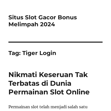
Situs Slot Gacor Bonus
Melimpah 2024
Tag:
Tiger Login
Nikmati Keseruan Tak
Terbatas di Dunia
Permainan Slot Online
Permainan slot telah menjadi salah satu