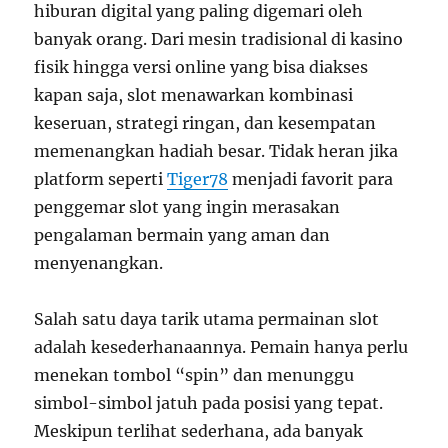
hiburan digital yang paling digemari oleh
banyak orang. Dari mesin tradisional di kasino
fisik hingga versi online yang bisa diakses
kapan saja, slot menawarkan kombinasi
keseruan, strategi ringan, dan kesempatan
memenangkan hadiah besar. Tidak heran jika
platform seperti
Tiger78
menjadi favorit para
penggemar slot yang ingin merasakan
pengalaman bermain yang aman dan
menyenangkan.
Salah satu daya tarik utama permainan slot
adalah kesederhanaannya. Pemain hanya perlu
menekan tombol “spin” dan menunggu
simbol-simbol jatuh pada posisi yang tepat.
Meskipun terlihat sederhana, ada banyak