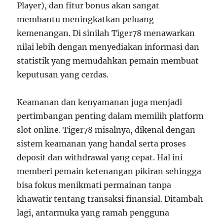
Player), dan fitur bonus akan sangat
membantu meningkatkan peluang
kemenangan. Di sinilah Tiger78 menawarkan
nilai lebih dengan menyediakan informasi dan
statistik yang memudahkan pemain membuat
keputusan yang cerdas.
Keamanan dan kenyamanan juga menjadi
pertimbangan penting dalam memilih platform
slot online. Tiger78 misalnya, dikenal dengan
sistem keamanan yang handal serta proses
deposit dan withdrawal yang cepat. Hal ini
memberi pemain ketenangan pikiran sehingga
bisa fokus menikmati permainan tanpa
khawatir tentang transaksi finansial. Ditambah
lagi, antarmuka yang ramah pengguna