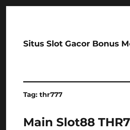
Situs Slot Gacor Bonus 
Tag:
thr777
Main Slot88 THR