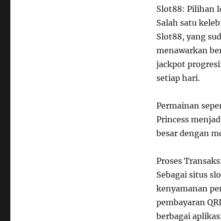
Slot88: Pilihan 
Salah satu kele
Slot88, yang su
menawarkan bera
jackpot progres
setiap hari.
Permainan seper
Princess menjad
besar dengan mo
Proses Transaks
Sebagai situs sl
kenyamanan pen
pembayaran QRIS
berbagai aplikas