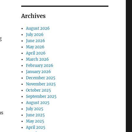
Archives
August 2026
July 2026
g
June 2026
May 2026
April 2026
March 2026
February 2026
January 2026
December 2025
November 2025
October 2025
September 2025
August 2025
July 2025
us
June 2025
May 2025
April 2025