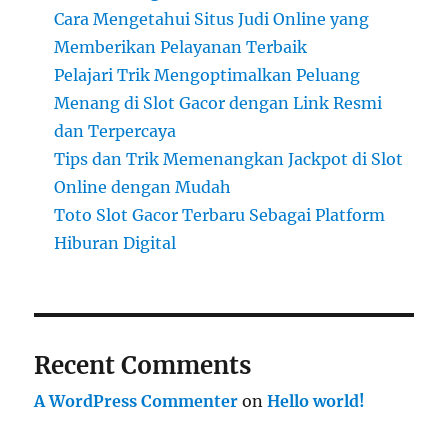
Cara Mengetahui Situs Judi Online yang
Memberikan Pelayanan Terbaik
Pelajari Trik Mengoptimalkan Peluang
Menang di Slot Gacor dengan Link Resmi
dan Terpercaya
Tips dan Trik Memenangkan Jackpot di Slot
Online dengan Mudah
Toto Slot Gacor Terbaru Sebagai Platform
Hiburan Digital
Recent Comments
A WordPress Commenter
on
Hello world!