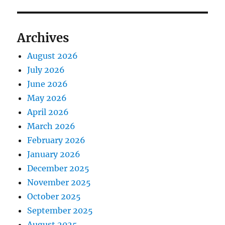
Archives
August 2026
July 2026
June 2026
May 2026
April 2026
March 2026
February 2026
January 2026
December 2025
November 2025
October 2025
September 2025
August 2025