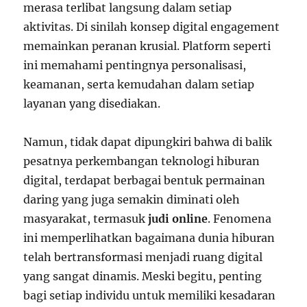
merasa terlibat langsung dalam setiap
aktivitas. Di sinilah konsep digital engagement
memainkan peranan krusial. Platform seperti
ini memahami pentingnya personalisasi,
keamanan, serta kemudahan dalam setiap
layanan yang disediakan.
Namun, tidak dapat dipungkiri bahwa di balik
pesatnya perkembangan teknologi hiburan
digital, terdapat berbagai bentuk permainan
daring yang juga semakin diminati oleh
masyarakat, termasuk
judi online
. Fenomena
ini memperlihatkan bagaimana dunia hiburan
telah bertransformasi menjadi ruang digital
yang sangat dinamis. Meski begitu, penting
bagi setiap individu untuk memiliki kesadaran