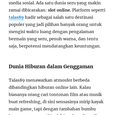
media sosial. Ada satu dunia seru yang makin
ramai dibicarakan:
slot online
. Platform seperti
talas89
hadir sebagai salah satu destinasi
populer yang jadi pilihan banyak orang untuk
mengisi waktu luang dengan pengalaman
bermain yang seru, penuh warna, dan tentu
saja, berpotensi mendatangkan keuntungan.
Dunia Hiburan dalam Genggaman
Talas89 menawarkan atmosfer berbeda
dibandingkan hiburan online lain. Kalau
biasanya orang cari tontonan film atau musik
buat refreshing, di sini sensasinya mirip kayak
main game, tapi dengan tambahan bumbu