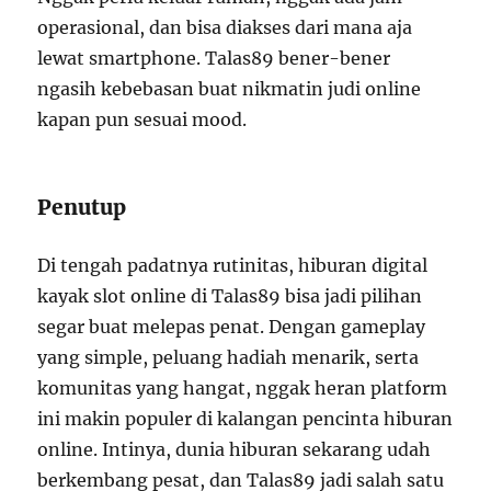
operasional, dan bisa diakses dari mana aja
lewat smartphone. Talas89 bener-bener
ngasih kebebasan buat nikmatin judi online
kapan pun sesuai mood.
Penutup
Di tengah padatnya rutinitas, hiburan digital
kayak slot online di Talas89 bisa jadi pilihan
segar buat melepas penat. Dengan gameplay
yang simple, peluang hadiah menarik, serta
komunitas yang hangat, nggak heran platform
ini makin populer di kalangan pencinta hiburan
online. Intinya, dunia hiburan sekarang udah
berkembang pesat, dan Talas89 jadi salah satu