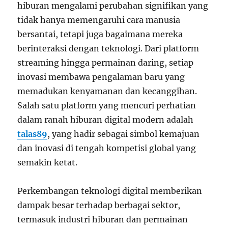
hiburan mengalami perubahan signifikan yang
tidak hanya memengaruhi cara manusia
bersantai, tetapi juga bagaimana mereka
berinteraksi dengan teknologi. Dari platform
streaming hingga permainan daring, setiap
inovasi membawa pengalaman baru yang
memadukan kenyamanan dan kecanggihan.
Salah satu platform yang mencuri perhatian
dalam ranah hiburan digital modern adalah
talas89
, yang hadir sebagai simbol kemajuan
dan inovasi di tengah kompetisi global yang
semakin ketat.
Perkembangan teknologi digital memberikan
dampak besar terhadap berbagai sektor,
termasuk industri hiburan dan permainan