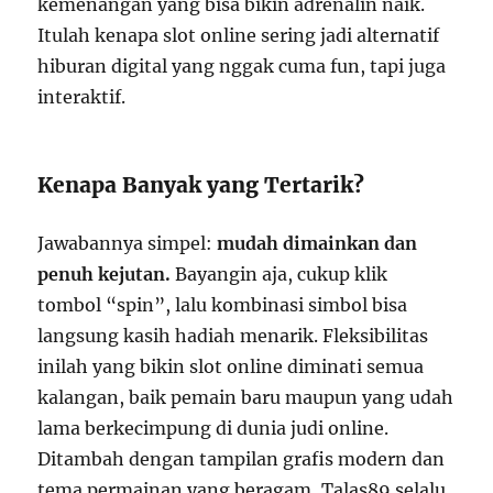
kemenangan yang bisa bikin adrenalin naik.
Itulah kenapa slot online sering jadi alternatif
hiburan digital yang nggak cuma fun, tapi juga
interaktif.
Kenapa Banyak yang Tertarik?
Jawabannya simpel:
mudah dimainkan dan
penuh kejutan.
Bayangin aja, cukup klik
tombol “spin”, lalu kombinasi simbol bisa
langsung kasih hadiah menarik. Fleksibilitas
inilah yang bikin slot online diminati semua
kalangan, baik pemain baru maupun yang udah
lama berkecimpung di dunia judi online.
Ditambah dengan tampilan grafis modern dan
tema permainan yang beragam, Talas89 selalu