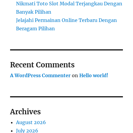
Nikmati Toto Slot Modal Terjangkau Dengan
Banyak Pilihan
Jelajahi Permainan Online Terbaru Dengan
Beragam Pilihan
Recent Comments
A WordPress Commenter
on
Hello world!
Archives
August 2026
July 2026