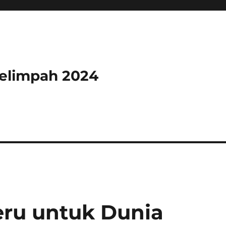
Melimpah 2024
Seru untuk Dunia