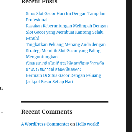
Recent Posts
Situs Slot Gacor Hari Ini Dengan Tampilan
Profesional
Rasakan Keberuntungan Melimpah Dengan
Slot Gacor yang Membuat Kantong Selalu
Penuh!
Tingkatkan Peluang Menang Anda dengan
Strategi Memilih Slot Gacor yang Paling
Menguntungkan
เปิดเผยแนวคิดใหม่ที่ช่วยให้คุณพร้อมคว้ารางวัล
ผ่านประสบการณ์ สล็อต ที่แตกต่าง
Bermain Di Situs Gacor Dengan Peluang
Jackpot Besar Setiap Hari
an
Recent Comments
k-
A WordPress Commenter
on
Hello world!