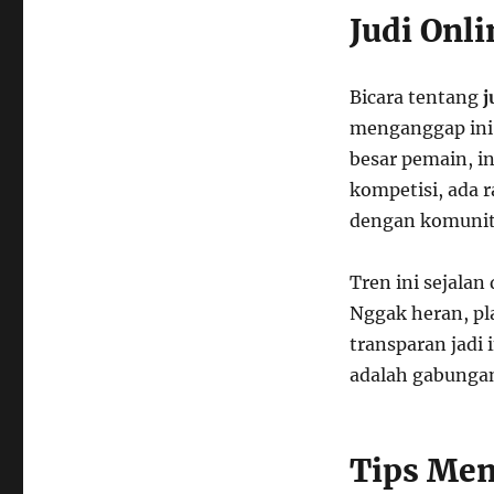
Judi Onli
Bicara tentang
j
menganggap ini 
besar pemain, in
kompetisi, ada r
dengan komunita
Tren ini sejala
Nggak heran, pl
transparan jadi 
adalah gabungan
Tips Mem