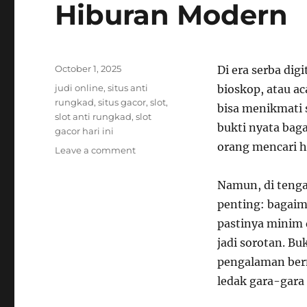
Hiburan Modern
Posted
October 1, 2025
Di era serba dig
on
Tags
judi online
,
situs anti
bioskop, atau ac
rungkad
,
situs gacor
,
slot
,
bisa menikmati 
slot anti rungkad
,
slot
bukti nyata bag
gacor hari ini
orang mencari h
on
Leave a comment
Strategi
Digital
Namun, di tenga
Seru
penting: bagaim
untuk
Dunia
pastinya minim 
Hiburan
jadi sorotan. Bu
Modern
pengalaman berm
ledak gara-gara 