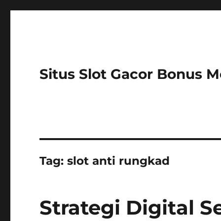
Situs Slot Gacor Bonus 
Tag:
slot anti rungkad
Strategi Digital 