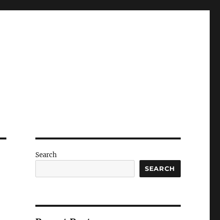
Search
SEARCH