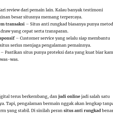
ari review dari pemain lain. Kalau banyak testimoni
kinan besar situsnya memang terpercaya.
em transaksi
– Situs anti rungkad biasanya punya meto
hdraw yang cepat serta transparan.
sponsif
– Customer service yang selalu siap membantu
u situs serius menjaga pengalaman pemainnya.
– Pastikan situs punya proteksi data yang kuat biar ka
 was-was.
igital terus berkembang, dan
judi online
jadi salah satu
a. Tapi, pengalaman bermain nggak akan lengkap tanp
m yang stabil. Di sinilah peran
situs anti rungkad
bena