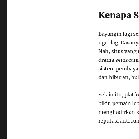
Kenapa St
Bayangin lagi se
nge-lag. Rasanya
Nah, situs yang
drama semacam i
sistem pembayar
dan hiburan, bu
Selain itu, pla
bikin pemain leb
menghadirkan ke
reputasi anti ru