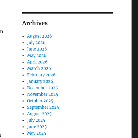
Archives
in
August 2026
July 2026
June 2026
May 2026
April 2026
March 2026
February 2026
January 2026
December 2025
November 2025
October 2025
September 2025
August 2025
July 2025
June 2025
May 2025
i