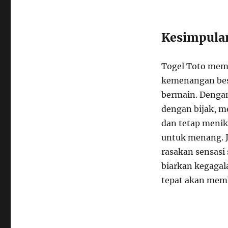
Kesimpula
Togel Toto memb
kemenangan besa
bermain. Denga
dengan bijak, m
dan tetap meni
untuk menang. J
rasakan sensasi
biarkan kegaga
tepat akan memb