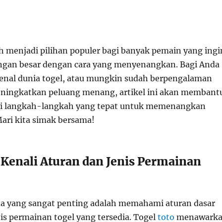
h menjadi pilihan populer bagi banyak pemain yang ingi
gan besar dengan cara yang menyenangkan. Bagi Anda
nal dunia togel, atau mungkin sudah berpengalaman
ningkatkan peluang menang, artikel ini akan membant
 langkah-langkah yang tepat untuk memenangkan
Mari kita simak bersama!
 Kenali Aturan dan Jenis Permainan
a yang sangat penting adalah memahami aturan dasar
is permainan togel yang tersedia. Togel
toto
menawark