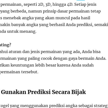
 permainan, seperti 2D, 3D, hingga 4D. Setiap jenis
 yang berbeda, namun prinsip dasar permainan tetap
s menebak angka yang akan muncul pada hasil
akin banyak angka yang berhasil Anda prediksi, semak
Anda untuk menang.
nting?
ui aturan dan jenis permainan yang ada, Anda bisa
ermainan yang paling cocok dengan gaya bermain Anda.
ikan keuntungan lebih besar karena Anda sudah
permainan tersebut.
 Gunakan Prediksi Secara Bijak
ogel yang menggunakan prediksi angka sebagai strateg