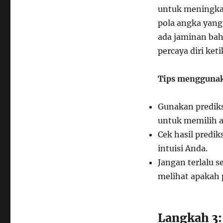
untuk meningkat
pola angka yang
ada jaminan bahw
percaya diri ke
Tips menggunak
Gunakan prediks
untuk memilih 
Cek hasil predi
intuisi Anda.
Jangan terlalu 
melihat apakah 
Langkah 3: