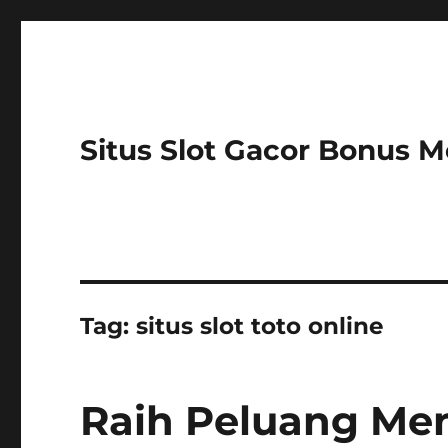
Situs Slot Gacor Bonus 
Tag:
situs slot toto online
Raih Peluang Me