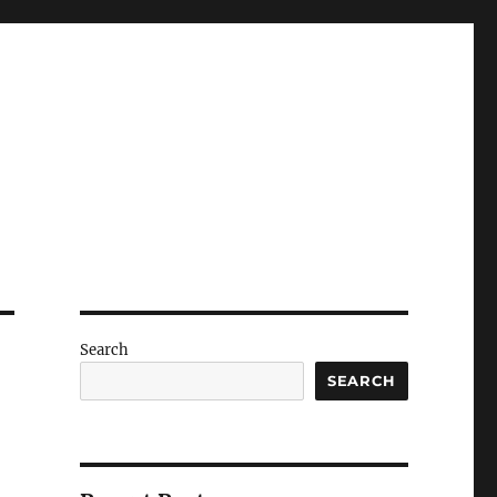
Search
SEARCH