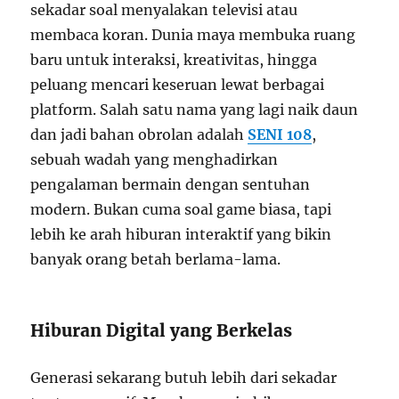
sekadar soal menyalakan televisi atau
membaca koran. Dunia maya membuka ruang
baru untuk interaksi, kreativitas, hingga
peluang mencari keseruan lewat berbagai
platform. Salah satu nama yang lagi naik daun
dan jadi bahan obrolan adalah
SENI 108
,
sebuah wadah yang menghadirkan
pengalaman bermain dengan sentuhan
modern. Bukan cuma soal game biasa, tapi
lebih ke arah hiburan interaktif yang bikin
banyak orang betah berlama-lama.
Hiburan Digital yang Berkelas
Generasi sekarang butuh lebih dari sekadar