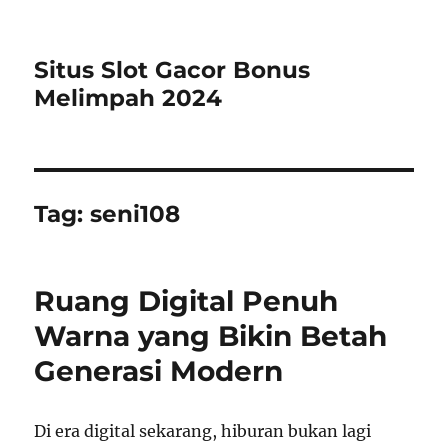
Situs Slot Gacor Bonus
Melimpah 2024
Tag:
seni108
Ruang Digital Penuh
Warna yang Bikin Betah
Generasi Modern
Di era digital sekarang, hiburan bukan lagi