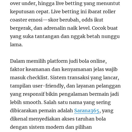
over under, hingga live betting yang menuntut
keputusan cepat. Live betting ini ibarat roller
coaster emosi—skor berubah, odds ikut
bergerak, dan adrenalin naik level. Cocok buat
yang suka tantangan dan nggak betah nunggu
lama.
Dalam memilih platform judi bola online,
faktor keamanan dan kenyamanan jelas wajib
masuk checklist. Sistem transaksi yang lancar,
tampilan user-friendly, dan layanan pelanggan
yang responsif bikin pengalaman bermain jadi
lebih smooth. Salah satu nama yang sering
dibicarakan pemain adalah
Sarana365
, yang
dikenal menyediakan akses taruhan bola
dengan sistem modern dan pilihan