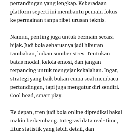
pertandingan yang lengkap. Keberadaan
platform seperti ini membantu pemain fokus
ke permainan tanpa ribet urusan teknis.
Namun, penting juga untuk bermain secara
bijak. Judi bola seharusnya jadi hiburan
tambahan, bukan sumber stres. Tentukan
batas modal, kelola emosi, dan jangan
terpancing untuk mengejar kekalahan. Ingat,
strategi yang baik bukan cuma soal membaca
pertandingan, tapi juga mengatur diri sendiri.
Cool head, smart play.
Ke depan, tren judi bola online diprediksi bakal
makin berkembang. Integrasi data real-time,
fitur statistik yang lebih detail, dan