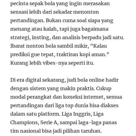
pecinta sepak bola yang ingin merasakan
sensasi lebih dari sekadar menonton
pertandingan. Bukan cuma soal siapa yang
menang atau kalah, tapi juga bagaimana
strategi, insting, dan analisis berpadu jadi satu.
Ibarat nonton bola sambil mikir, “Kalau
prediksi gue tepat, traktiran kopi aman.”
Kurang lebih vibes-nya seperti itu.
Di era digital sekarang, judi bola online hadir
dengan sistem yang makin praktis. Cukup
modal perangkat dan koneksi internet, semua
pertandingan dari liga top dunia bisa diakses
dalam satu platform. Liga Inggris, Liga
Champions, Serie A, sampai laga-laga panas
tim nasional bisa jadi pilihan taruhan.