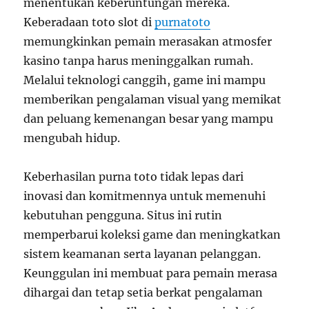
menentukan keberuntungan mereka.
Keberadaan toto slot di
purnatoto
memungkinkan pemain merasakan atmosfer
kasino tanpa harus meninggalkan rumah.
Melalui teknologi canggih, game ini mampu
memberikan pengalaman visual yang memikat
dan peluang kemenangan besar yang mampu
mengubah hidup.
Keberhasilan purna toto tidak lepas dari
inovasi dan komitmennya untuk memenuhi
kebutuhan pengguna. Situs ini rutin
memperbarui koleksi game dan meningkatkan
sistem keamanan serta layanan pelanggan.
Keunggulan ini membuat para pemain merasa
dihargai dan tetap setia berkat pengalaman