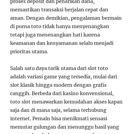
proses deposit dan penarikan dana,
memastikan transaksi berjalan cepat dan
aman. Dengan demikian, pengalaman bermain
di purna toto tidak hanya menyenangkan
tetapi juga menenangkan hati karena
keamanan dan kenyamanan selalu menjadi
prioritas utama.
Salah satu daya tarik utama dari slot toto
adalah variasi game yang tersedia, mulai dari
slot klasik hingga modern dengan grafis
canggih. Berbeda dari kasino konvensional,
toto slot menawarkan kemudahan akses kapan
saja dan di mana saja, selama terhubung
internet. Pemain bisa menikmati sensasi
memutar gulungan dan menunggu hasil yang