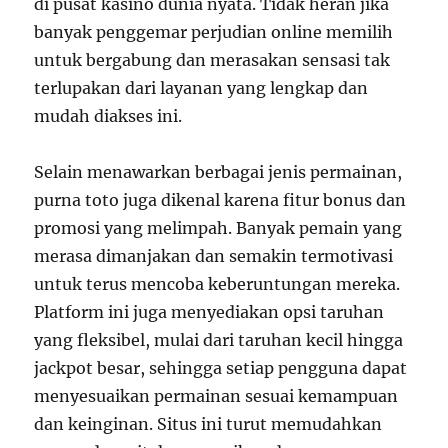
di pusat kasino dunia nyata. Tidak heran jika
banyak penggemar perjudian online memilih
untuk bergabung dan merasakan sensasi tak
terlupakan dari layanan yang lengkap dan
mudah diakses ini.
Selain menawarkan berbagai jenis permainan,
purna toto juga dikenal karena fitur bonus dan
promosi yang melimpah. Banyak pemain yang
merasa dimanjakan dan semakin termotivasi
untuk terus mencoba keberuntungan mereka.
Platform ini juga menyediakan opsi taruhan
yang fleksibel, mulai dari taruhan kecil hingga
jackpot besar, sehingga setiap pengguna dapat
menyesuaikan permainan sesuai kemampuan
dan keinginan. Situs ini turut memudahkan