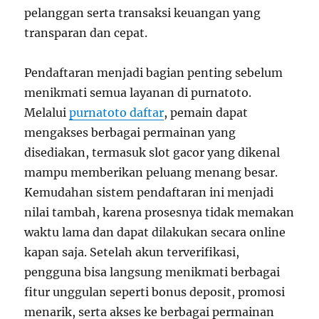
pelanggan serta transaksi keuangan yang
transparan dan cepat.
Pendaftaran menjadi bagian penting sebelum
menikmati semua layanan di purnatoto.
Melalui
purnatoto daftar
, pemain dapat
mengakses berbagai permainan yang
disediakan, termasuk slot gacor yang dikenal
mampu memberikan peluang menang besar.
Kemudahan sistem pendaftaran ini menjadi
nilai tambah, karena prosesnya tidak memakan
waktu lama dan dapat dilakukan secara online
kapan saja. Setelah akun terverifikasi,
pengguna bisa langsung menikmati berbagai
fitur unggulan seperti bonus deposit, promosi
menarik, serta akses ke berbagai permainan