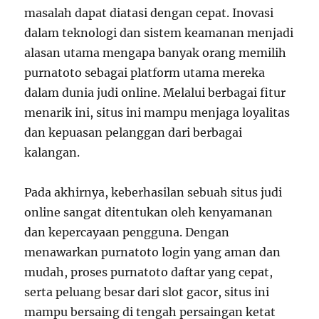
masalah dapat diatasi dengan cepat. Inovasi
dalam teknologi dan sistem keamanan menjadi
alasan utama mengapa banyak orang memilih
purnatoto sebagai platform utama mereka
dalam dunia judi online. Melalui berbagai fitur
menarik ini, situs ini mampu menjaga loyalitas
dan kepuasan pelanggan dari berbagai
kalangan.
Pada akhirnya, keberhasilan sebuah situs judi
online sangat ditentukan oleh kenyamanan
dan kepercayaan pengguna. Dengan
menawarkan purnatoto login yang aman dan
mudah, proses purnatoto daftar yang cepat,
serta peluang besar dari slot gacor, situs ini
mampu bersaing di tengah persaingan ketat