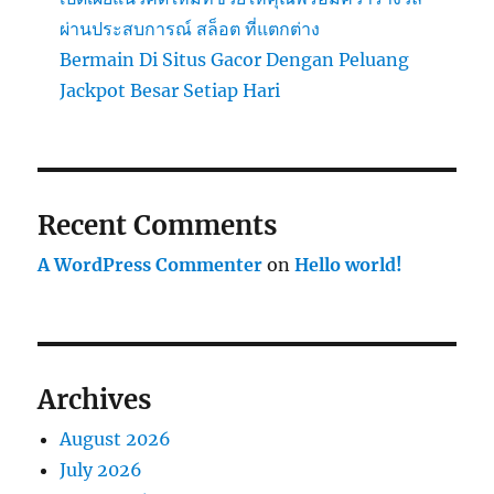
ผ่านประสบการณ์ สล็อต ที่แตกต่าง
Bermain Di Situs Gacor Dengan Peluang
Jackpot Besar Setiap Hari
Recent Comments
A WordPress Commenter
on
Hello world!
Archives
August 2026
July 2026