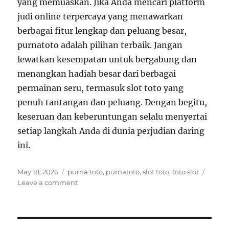
yang memuaskan. Jika Anda mencari platform
judi online terpercaya yang menawarkan
berbagai fitur lengkap dan peluang besar,
purnatoto adalah pilihan terbaik. Jangan
lewatkan kesempatan untuk bergabung dan
menangkan hadiah besar dari berbagai
permainan seru, termasuk slot toto yang
penuh tantangan dan peluang. Dengan begitu,
keseruan dan keberuntungan selalu menyertai
setiap langkah Anda di dunia perjudian daring
ini.
Posted
Tags
May 18, 2026
purna toto
,
purnatoto
,
slot toto
,
toto slot
on
on
Leave a comment
Slot
Toto
Unggulan
dengan