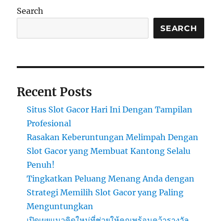
Peluang
Search
Menang
Stabil
SEARCH
yang
Membuat
Pemain
Semakin
Percaya
Recent Posts
Situs Slot Gacor Hari Ini Dengan Tampilan
Profesional
Rasakan Keberuntungan Melimpah Dengan
Slot Gacor yang Membuat Kantong Selalu
Penuh!
Tingkatkan Peluang Menang Anda dengan
Strategi Memilih Slot Gacor yang Paling
Menguntungkan
เปิดเผยแนวคิดใหม่ที่ช่วยให้คุณพร้อมคว้ารางวัล