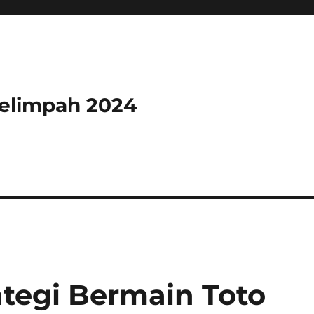
Melimpah 2024
tegi Bermain Toto