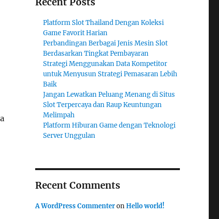
Recent Posts
Platform Slot Thailand Dengan Koleksi
Game Favorit Harian
Perbandingan Berbagai Jenis Mesin Slot
Berdasarkan Tingkat Pembayaran
Strategi Menggunakan Data Kompetitor
untuk Menyusun Strategi Pemasaran Lebih
Baik
Jangan Lewatkan Peluang Menang di Situs
Slot Terpercaya dan Raup Keuntungan
Melimpah
ma
Platform Hiburan Game dengan Teknologi
Server Unggulan
Recent Comments
A WordPress Commenter
on
Hello world!