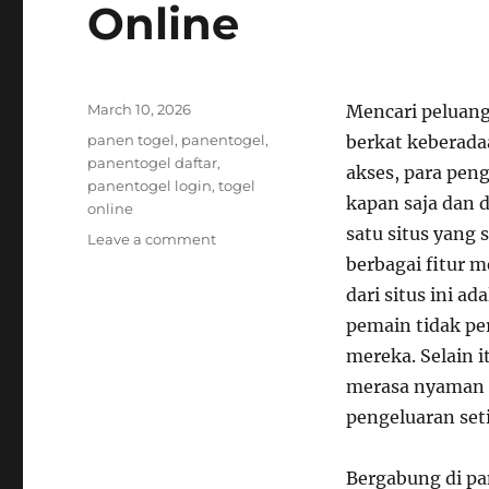
Online
Posted
March 10, 2026
Mencari peluang
on
Tags
panen togel
,
panentogel
,
berkat keberada
panentogel daftar
,
akses, para pen
panentogel login
,
togel
kapan saja dan d
online
satu situs yang
on
Leave a comment
Maksimalkan
berbagai fitur 
Strategi
dari situs ini a
Bermain
pemain tidak pe
Toto
Online
mereka. Selain 
merasa nyaman s
pengeluaran seti
Bergabung di p