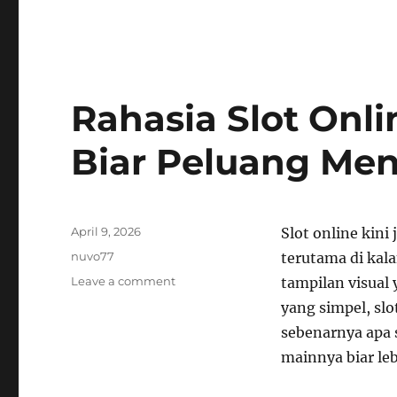
Rahasia Slot Onli
Biar Peluang Me
Posted
April 9, 2026
Slot online kini 
on
Tags
nuvo77
terutama di kal
on
Leave a comment
tampilan visual
Rahasia
yang simpel, slo
Slot
sebenarnya apa s
Online:
Cara
mainnya biar le
Main
Cerdas