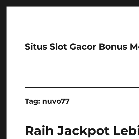
Situs Slot Gacor Bonus 
Tag:
nuvo77
Raih Jackpot Lebi