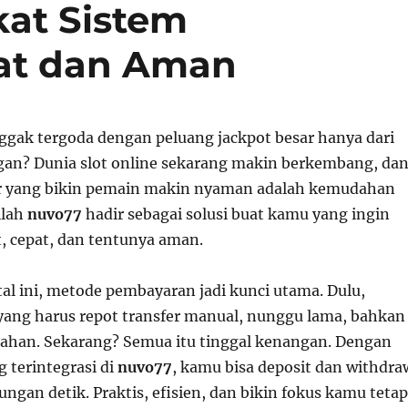
kat Sistem
at dan Aman
nggak tergoda dengan peluang jackpot besar hanya dari
an? Dunia slot online sekarang makin berkembang, da
or yang bikin pemain makin nyaman adalah kemudahan
ilah
nuvo77
hadir sebagai solusi buat kamu yang ingin
t, cepat, dan tentunya aman.
ital ini, metode pembayaran jadi kunci utama. Dulu,
ang harus repot transfer manual, nunggu lama, bahkan
ahan. Sekarang? Semua itu tinggal kenangan. Dengan
 terintegrasi di
nuvo77
, kamu bisa deposit dan withdra
ngan detik. Praktis, efisien, dan bikin fokus kamu tetap