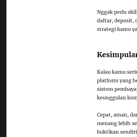
Nggak perlu skill
daftar, deposit,
strategi kamu ya
Kesimpula
Kalau kamu seri
platform yang b
sistem pembaya
keunggulan kompe
Cepat, aman, da
menang lebih ser
buktikan sendir