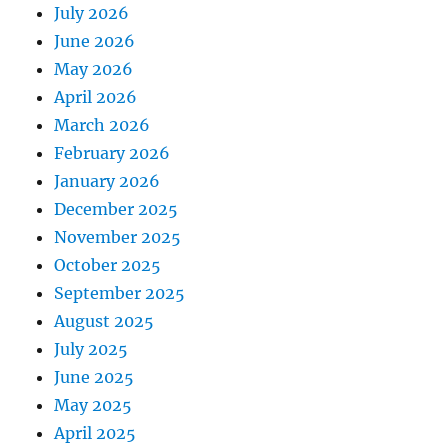
July 2026
June 2026
May 2026
April 2026
March 2026
February 2026
January 2026
December 2025
November 2025
October 2025
September 2025
August 2025
July 2025
June 2025
May 2025
April 2025