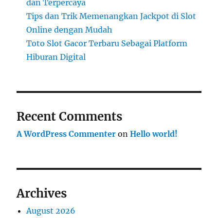
dan Terpercaya
Tips dan Trik Memenangkan Jackpot di Slot
Online dengan Mudah
Toto Slot Gacor Terbaru Sebagai Platform
Hiburan Digital
Recent Comments
A WordPress Commenter
on
Hello world!
Archives
August 2026