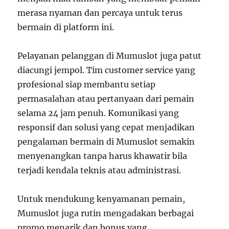
merasa nyaman dan percaya untuk terus
bermain di platform ini.
Pelayanan pelanggan di Mumuslot juga patut
diacungi jempol. Tim customer service yang
profesional siap membantu setiap
permasalahan atau pertanyaan dari pemain
selama 24 jam penuh. Komunikasi yang
responsif dan solusi yang cepat menjadikan
pengalaman bermain di Mumuslot semakin
menyenangkan tanpa harus khawatir bila
terjadi kendala teknis atau administrasi.
Untuk mendukung kenyamanan pemain,
Mumuslot juga rutin mengadakan berbagai
promo menarik dan bonus yang