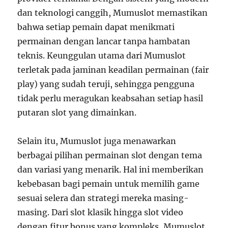
dan teknologi canggih, Mumuslot memastikan
bahwa setiap pemain dapat menikmati
permainan dengan lancar tanpa hambatan
teknis. Keunggulan utama dari Mumuslot
terletak pada jaminan keadilan permainan (fair
play) yang sudah teruji, sehingga pengguna
tidak perlu meragukan keabsahan setiap hasil
putaran slot yang dimainkan.
Selain itu, Mumuslot juga menawarkan
berbagai pilihan permainan slot dengan tema
dan variasi yang menarik. Hal ini memberikan
kebebasan bagi pemain untuk memilih game
sesuai selera dan strategi mereka masing-
masing. Dari slot klasik hingga slot video
dengan fitur bonus yang kompleks, Mumuslot