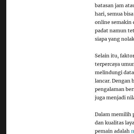
batasan jam ata
hari, semua bis
online semakin 
padat namun teta
siapa yang nola
Selain itu, fak
terpercaya umu
melindungi data
lancar. Dengan 
pengalaman berm
juga menjadi nil
Dalam memilih 
dan kualitas lay
pemain adalah