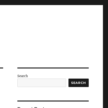
Search
SEARCH