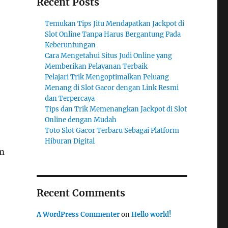
Recent Posts
Temukan Tips Jitu Mendapatkan Jackpot di
Slot Online Tanpa Harus Bergantung Pada
Keberuntungan
Cara Mengetahui Situs Judi Online yang
Memberikan Pelayanan Terbaik
Pelajari Trik Mengoptimalkan Peluang
Menang di Slot Gacor dengan Link Resmi
dan Terpercaya
Tips dan Trik Memenangkan Jackpot di Slot
Online dengan Mudah
Toto Slot Gacor Terbaru Sebagai Platform
Hiburan Digital
rm
Recent Comments
A WordPress Commenter
on
Hello world!