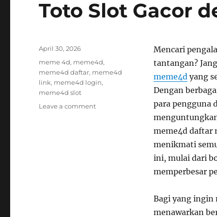
Toto Slot Gacor 
Posted
April 30, 2026
Mencari pengal
on
Tags
meme 4d
,
meme4d
,
tantangan? Jan
meme4d daftar
,
meme4d
meme4d
yang se
link
,
meme4d login
,
Dengan berbagai
meme4d slot
para pengguna d
on
Leave a comment
Optimalkan
menguntungkan s
Setiap
meme4d daftar m
Peluang
menikmati semua
Menang
di
ini, mulai dari 
Toto
memperbesar pe
Slot
Gacor
dengan
Bagi yang ingin
Teknik
menawarkan ber