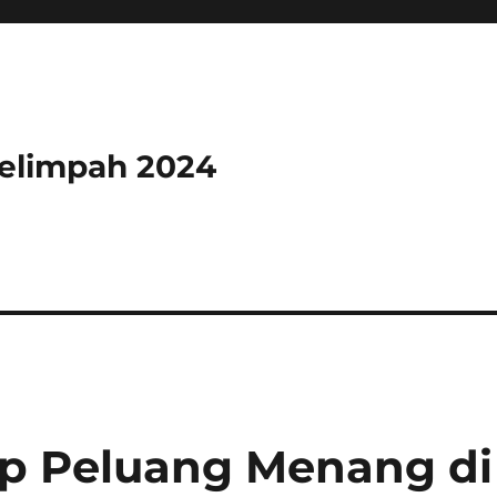
Melimpah 2024
ap Peluang Menang di