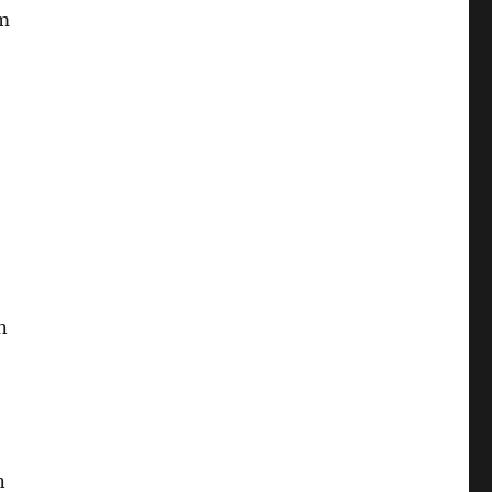
am
n
n