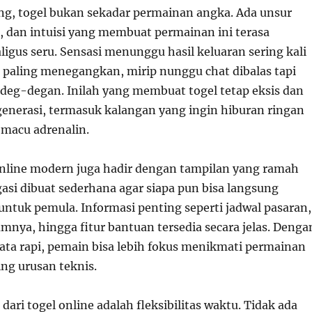
ng, togel bukan sekadar permainan angka. Ada unsur
is, dan intuisi yang membuat permainan ini terasa
igus seru. Sensasi menunggu hasil keluaran sering kali
aling menegangkan, mirip nunggu chat dibalas tapi
n deg-degan. Inilah yang membuat togel tetap eksis dan
 generasi, termasuk kalangan yang ingin hiburan ringan
macu adrenalin.
online modern juga hadir dengan tampilan yang ramah
asi dibuat sederhana agar siapa pun bisa langsung
ntuk pemula. Informasi penting seperti jadwal pasaran,
umnya, hingga fitur bantuan tersedia secara jelas. Denga
tata rapi, pemain bisa lebih fokus menikmati permainan
ng urusan teknis.
dari togel online adalah fleksibilitas waktu. Tidak ada