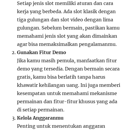
Setiap jenis slot memiliki aturan dan cara
kerja yang berbeda. Ada slot klasik dengan
tiga gulungan dan slot video dengan lima
gulungan. Sebelum bermain, pastikan kamu
memahami jenis slot yang akan dimainkan
agar bisa memaksimalkan pengalamanmu.
Gunakan Fitur Demo
Jika kamu masih pemula, manfaatkan fitur
demo yang tersedia. Dengan bermain secara
gratis, kamu bisa berlatih tanpa harus
khawatir kehilangan uang. Ini juga memberi
kesempatan untuk memahami mekanisme
permainan dan fitur-fitur khusus yang ada
di setiap permainan.
Kelola Anggaranmu
Penting untuk menentukan anggaran