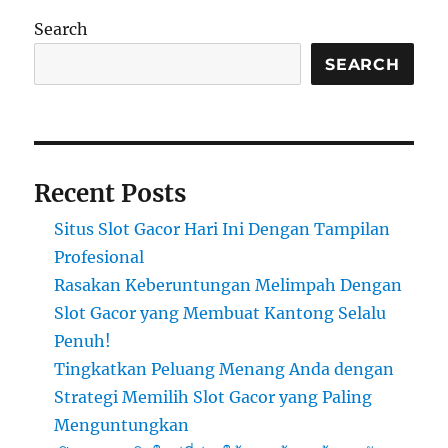
yang
Search
Wajib
Kamu
SEARCH
Coba
Recent Posts
Situs Slot Gacor Hari Ini Dengan Tampilan
Profesional
Rasakan Keberuntungan Melimpah Dengan
Slot Gacor yang Membuat Kantong Selalu
Penuh!
Tingkatkan Peluang Menang Anda dengan
Strategi Memilih Slot Gacor yang Paling
Menguntungkan