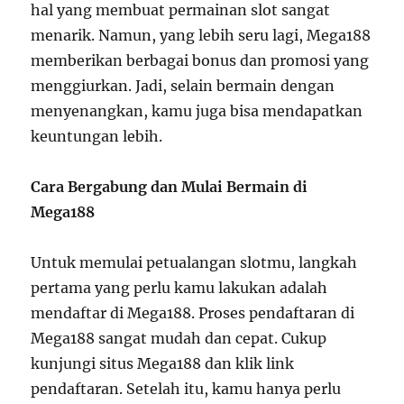
hal yang membuat permainan slot sangat
menarik. Namun, yang lebih seru lagi, Mega188
memberikan berbagai bonus dan promosi yang
menggiurkan. Jadi, selain bermain dengan
menyenangkan, kamu juga bisa mendapatkan
keuntungan lebih.
Cara Bergabung dan Mulai Bermain di
Mega188
Untuk memulai petualangan slotmu, langkah
pertama yang perlu kamu lakukan adalah
mendaftar di Mega188. Proses pendaftaran di
Mega188 sangat mudah dan cepat. Cukup
kunjungi situs Mega188 dan klik link
pendaftaran. Setelah itu, kamu hanya perlu