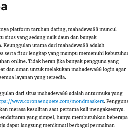
ba
knya platform taruhan daring, mahadewa88 muncul
atu situs yang sedang naik daun dan banyak
n. Keunggulan utama dari mahadewa88 adalah
s serta fitur lengkap yang mampu memenuhi kebutuha
ruhan online. Tidak heran jika banyak pengguna yang
epat dan aman untuk melakukan mahadewa88 login agar
semua layanan yang tersedia.
ggulan dari situs mahadewa88 adalah antarmuka yang
tps://www.coronaenquete.com/mondmaskers
. Penggun
akan merasa kesulitan saat pertama kali mengaksesnya.
pendaftaran yang simpel, hanya membutuhkan beberapa
saja dapat langsung menikmati berbagai permainan