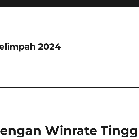
Melimpah 2024
 dengan Winrate Tingg