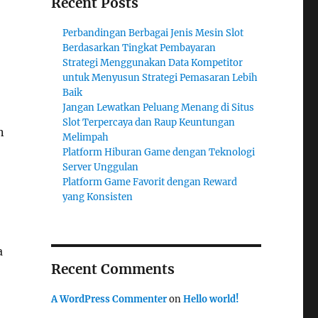
Recent Posts
Perbandingan Berbagai Jenis Mesin Slot
Berdasarkan Tingkat Pembayaran
Strategi Menggunakan Data Kompetitor
untuk Menyusun Strategi Pemasaran Lebih
Baik
Jangan Lewatkan Peluang Menang di Situs
Slot Terpercaya dan Raup Keuntungan
n
Melimpah
Platform Hiburan Game dengan Teknologi
Server Unggulan
Platform Game Favorit dengan Reward
yang Konsisten
a
Recent Comments
A WordPress Commenter
on
Hello world!